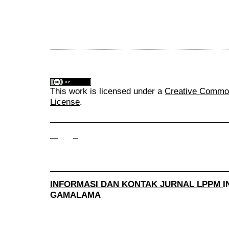
This work is licensed under a
Creative Commons
License
.
______________________________________
______________________________________
INFORMASI DAN KONTAK JURNAL LPPM
I
GAMALAMA