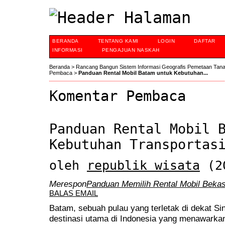
BERANDA
TENTANG KAMI
LOGIN
DAFTAR
INFORMASI
PENGAJUAN NASKAH
Beranda
>
Rancang Bangun Sistem Informasi Geografis Pemetaan Tan
Pembaca
>
Panduan Rental Mobil Batam untuk Kebutuhan...
Komentar Pembaca
Panduan Rental Mobil 
Kebutuhan Transportas
oleh
republik wisata
(20
Merespon
Panduan Memilih Rental Mobil Bekasi
BALAS EMAIL
Batam, sebuah pulau yang terletak di dekat S
destinasi utama di Indonesia yang menawarka