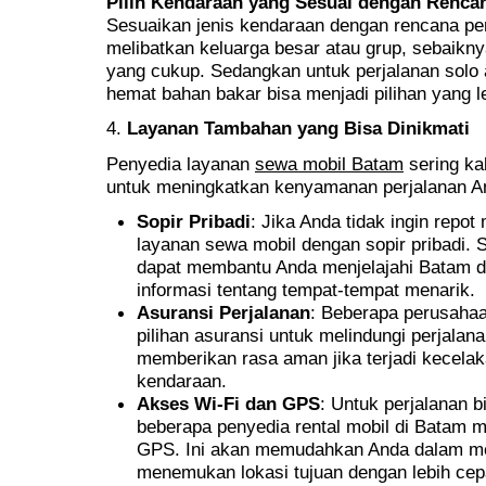
Pilih Kendaraan yang Sesuai dengan Rencan
Sesuaikan jenis kendaraan dengan rencana per
melibatkan keluarga besar atau grup, sebaiknya
yang cukup. Sedangkan untuk perjalanan solo a
hemat bahan bakar bisa menjadi pilihan yang le
4.
Layanan Tambahan yang Bisa Dinikmati
Penyedia layanan
sewa mobil Batam
sering ka
untuk meningkatkan kenyamanan perjalanan An
Sopir Pribadi
: Jika Anda tidak ingin repo
layanan sewa mobil dengan sopir pribadi. 
dapat membantu Anda menjelajahi Batam d
informasi tentang tempat-tempat menarik.
Asuransi Perjalanan
: Beberapa perusahaa
pilihan asuransi untuk melindungi perjala
memberikan rasa aman jika terjadi kecela
kendaraan.
Akses Wi-Fi dan GPS
: Untuk perjalanan b
beberapa penyedia rental mobil di Batam 
GPS. Ini akan memudahkan Anda dalam me
menemukan lokasi tujuan dengan lebih cep