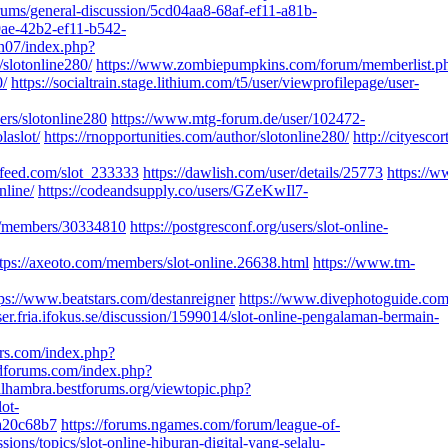
orums/general-discussion/5cd04aa8-68af-ef11-a81b-
9ae-42b2-ef11-b542-
on07/index.php?
slotonline280/
https://www.zombiepumpkins.com/forum/memberlist.p
0/
https://socialtrain.stage.lithium.com/t5/user/viewprofilepage/user-
sers/slotonline280
https://www.mtg-forum.de/user/102472-
laslot/
https://rnopportunities.com/author/slotonline280/
http://cityesco
alfeed.com/slot_233333
https://dawlish.com/user/details/25773
https://w
nline/
https://codeandsupply.co/users/GZeKwIl7-
co/members/30334810
https://postgresconf.org/users/slot-online-
ttps://axeoto.com/members/slot-online.26638.html
https://www.tm-
tps://www.beatstars.com/destanreigner
https://www.divephotoguide.com/
viser.fria.ifokus.se/discussion/1599014/slot-online-pengalaman-bermain-
ers.com/index.php?
ndforums.com/index.php?
/alhambra.bestforums.org/viewtopic.php?
ot-
ba20c68b7
https://forums.ngames.com/forum/league-of-
ions/topics/slot-online-hiburan-digital-yang-selalu-