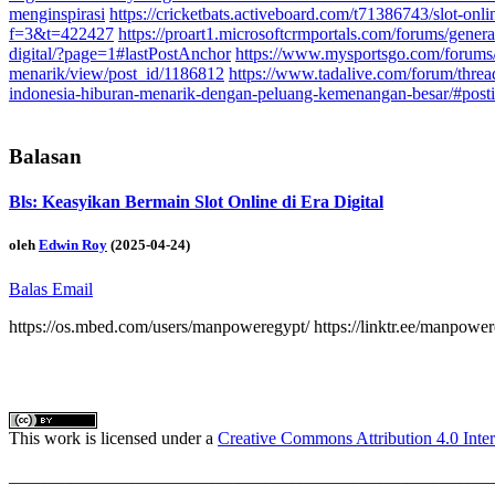
menginspirasi
https://cricketbats.activeboard.com/t71386743/slot-on
f=3&t=422427
https://proart1.microsoftcrmportals.com/forums/gene
digital/?page=1#lastPostAnchor
https://www.mysportsgo.com/forums/t
menarik/view/post_id/1186812
https://www.tadalive.com/forum/thre
indonesia-hiburan-menarik-dengan-peluang-kemenangan-besar/#post
Balasan
Bls: Keasyikan Bermain Slot Online di Era Digital
oleh
Edwin Roy
(2025-04-24)
Balas Email
https://os.mbed.com/users/manpoweregypt/ https://linktr.ee/manpowe
This work is licensed under a
Creative Commons Attribution 4.0 Inter
_______________________________________________________