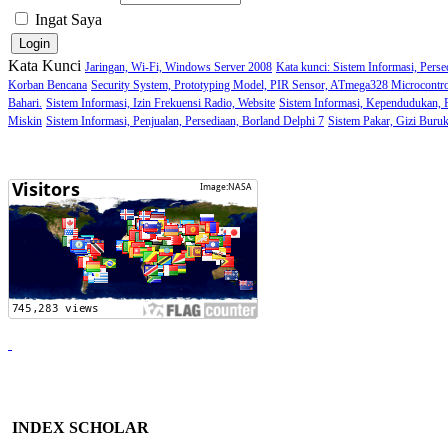
Ingat Saya
Kata Kunci
Jaringan, Wi-Fi, Windows Server 2008
Kata kunci: Sistem Informasi, Perse
Korban Bencana
Security System, Prototyping Model, PIR Sensor, ATmega328 Microcontro
Bahari.
Sistem Informasi, Izin Frekuensi Radio, Website
Sistem Informasi, Kependudukan,
Miskin
Sistem Informasi, Penjualan, Persediaan, Borland Delphi 7
Sistem Pakar, Gizi Buru
INDEX SCHOLAR