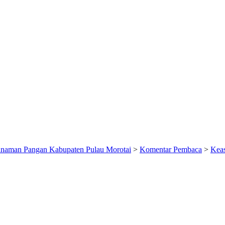
anaman Pangan Kabupaten Pulau Morotai
>
Komentar Pembaca
>
Keas