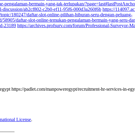
line-pengalaman-bermain-yang-tak-terlupakan/?page=last#lastPostAncho
ral-discussion/ab2cf802-c2b0-ef11-95f6-000d3a260f6b
https://114097.a
opic/180247/daftar-slot-online-pilihan-hiburan-seru-dengan-peluang-
ad/58905/daftar-slot-online-temukan-pengalaman-bermain-yang-seru-d
id-23189
https://archives.profsurv.com/forum/Professional-Surveyor-
regypt https://padlet.com/manpoweregypt/recruitment-hr-services-in-e
national License
.
______