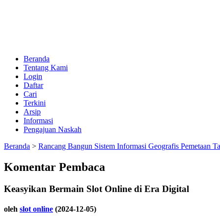
Beranda
Tentang Kami
Login
Daftar
Cari
Terkini
Arsip
Informasi
Pengajuan Naskah
Beranda
>
Rancang Bangun Sistem Informasi Geografis Pemetaan T
Komentar Pembaca
Keasyikan Bermain Slot Online di Era Digital
oleh
slot online
(2024-12-05)