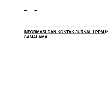
______________________________________
______________________________________
INFORMASI DAN KONTAK JURNAL LPPM
I
GAMALAMA