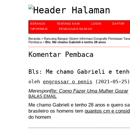
BERANDA
TENTANG KAMI
LOGIN
DAFTAR
INFORMASI
PENGAJUAN NASKAH
Beranda
>
Rancang Bangun Sistem Informasi Geografis Pemetaan Tan
Pembaca
>
Bls: Me chamo Gabrieli e tenho 28 anos
Komentar Pembaca
Bls: Me chamo Gabrieli e tenh
oleh
engrossar o penis
(2021-05-25)
Merespon
Re: Como Fazer Uma Mulher Gozar
BALAS EMAIL
Me chamo Gabrieli e tenho 28 anos e quero sab
brasileiro os homens tem
quantos cm e consid
do homem