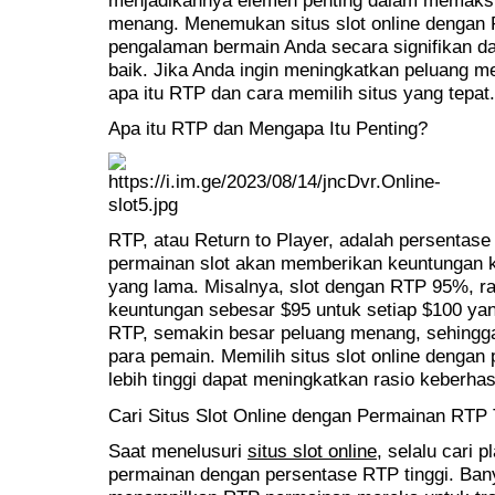
menang. Menemukan situs slot online dengan 
pengalaman bermain Anda secara signifikan d
baik. Jika Anda ingin meningkatkan peluang 
apa itu RTP dan cara memilih situs yang tepat.
Apa itu RTP dan Mengapa Itu Penting?
RTP, atau Return to Player, adalah persenta
permainan slot akan memberikan keuntungan 
yang lama. Misalnya, slot dengan RTP 95%, r
keuntungan sebesar $95 untuk setiap $100 yan
RTP, semakin besar peluang menang, sehingg
para pemain. Memilih situs slot online dengan
lebih tinggi dapat meningkatkan rasio keberha
Cari Situs Slot Online dengan Permainan RTP 
Saat menelusuri
situs slot online
, selalu cari
permainan dengan persentase RTP tinggi. Ban