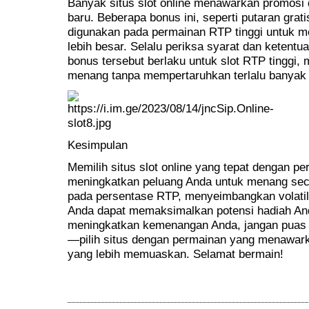
Banyak situs slot online menawarkan promosi
baru. Beberapa bonus ini, seperti putaran grat
digunakan pada permainan RTP tinggi untuk 
lebih besar. Selalu periksa syarat dan keten
bonus tersebut berlaku untuk slot RTP tinggi
menang tanpa mempertaruhkan terlalu banyak 
Kesimpulan
Memilih situs slot online yang tepat dengan p
meningkatkan peluang Anda untuk menang seca
pada persentase RTP, menyeimbangkan volatil
Anda dapat memaksimalkan potensi hadiah Anda
meningkatkan kemenangan Anda, jangan puas d
—pilih situs dengan permainan yang menawar
yang lebih memuaskan. Selamat bermain!