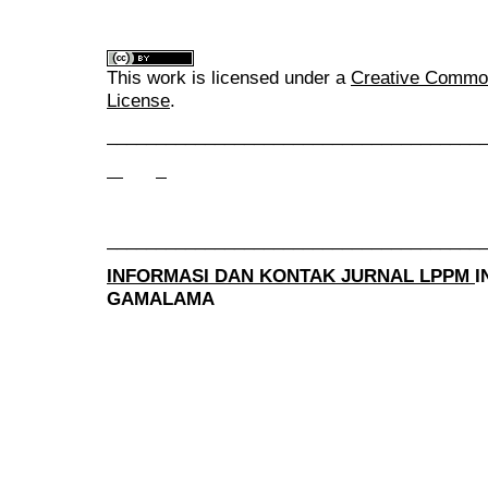
This work is licensed under a
Creative Commons
License
.
______________________________________
______________________________________
INFORMASI DAN KONTAK JURNAL LPPM
I
GAMALAMA