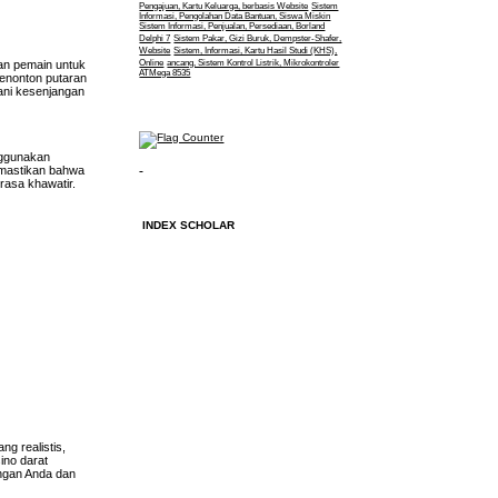
Pengajuan, Kartu Keluarga, berbasis Website
Sistem
Informasi, Pengolahan Data Bantuan, Siswa Miskin
Sistem Informasi, Penjualan, Persediaan, Borland
Delphi 7
Sistem Pakar, Gizi Buruk, Dempster-Shafer,
Website
Sistem, Informasi, Kartu Hasil Studi (KHS),
Online
ancang, Sistem Kontrol Listrik, Mikrokontroler
kan pemain untuk
ATMega 8535
menonton putaran
tani kesenjangan
nggunakan
emastikan bahwa
rasa khawatir.
INDEX SCHOLAR
ng realistis,
ino darat
ungan Anda dan