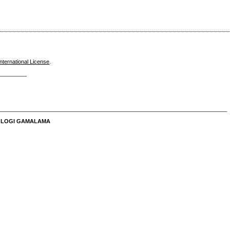
nternational License
.
_________
__________________________________________________________________________
NOLOGI GAMALAMA