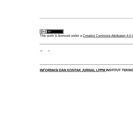
This work is licensed under a
Creative Commons Attribution 4.0 I
____________________________________________________
____________________________________________________
INFORMASI DAN KONTAK JURNAL LPPM
INSTITUT TEK