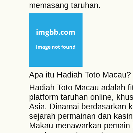
memasang taruhan.
Apa itu Hadiah Toto Macau?
Hadiah Toto Macau adalah fi
platform taruhan online, kh
Asia. Dinamai berdasarkan k
sejarah permainan dan kasi
Makau menawarkan pemain 