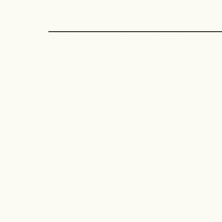
_______________________