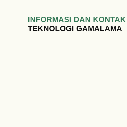
_______________________
INFORMASI DAN KONTAK
TEKNOLOGI GAMALAMA