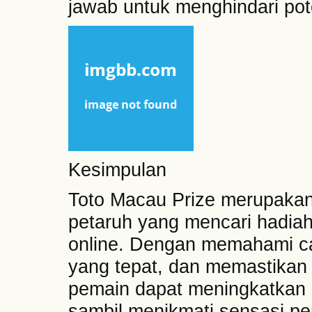
jawab untuk menghindari pot
Kesimpulan
Toto Macau Prize merupakan
petaruh yang mencari hadiah 
online. Dengan memahami ca
yang tepat, dan memastikan
pemain dapat meningkatkan 
sambil menikmati sensasi pe