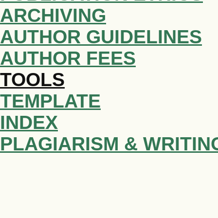
ARCHIVING
AUTHOR GUIDELINES
AUTHOR FEES
TOOLS
TEMPLATE
INDEX
PLAGIARISM & WRITIN