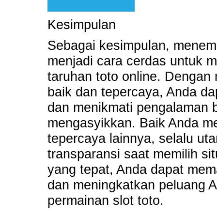
Kesimpulan
Sebagai kesimpulan, menem
menjadi cara cerdas untuk me
taruhan toto online. Dengan 
baik dan tepercaya, Anda dap
dan menikmati pengalaman b
mengasyikkan. Baik Anda me
tepercaya lainnya, selalu u
transparansi saat memilih si
yang tepat, Anda dapat mem
dan meningkatkan peluang A
permainan slot toto.