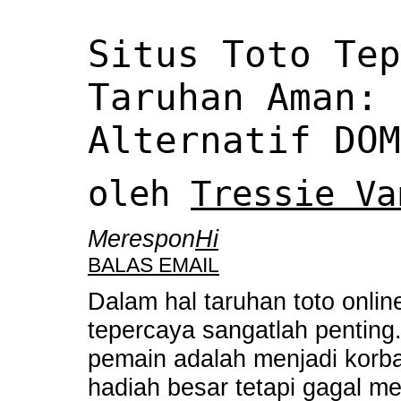
Situs Toto Tep
Taruhan Aman: 
Alternatif DOM
oleh
Tressie Va
Merespon
Hi
BALAS EMAIL
Dalam hal taruhan toto onlin
tepercaya sangatlah penting.
pemain adalah menjadi korba
hadiah besar tetapi gagal 