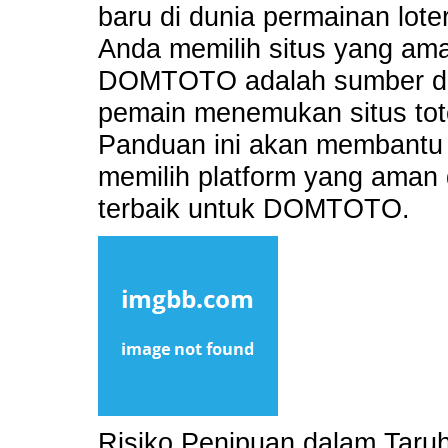
baru di dunia permainan lote
Anda memilih situs yang aman
DOMTOTO adalah sumber da
pemain menemukan situs toto
Panduan ini akan membantu
memilih platform yang aman 
terbaik untuk DOMTOTO.
Risiko Penipuan dalam Taruh