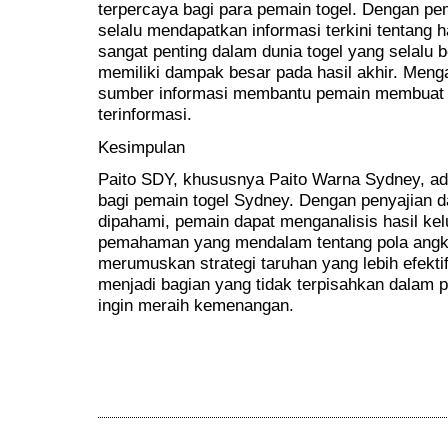
terpercaya bagi para pemain togel. Dengan pe
selalu mendapatkan informasi terkini tentang ha
sangat penting dalam dunia togel yang selalu 
memiliki dampak besar pada hasil akhir. Men
sumber informasi membantu pemain membuat k
terinformasi.
Kesimpulan
Paito SDY, khususnya Paito Warna Sydney, ad
bagi pemain togel Sydney. Dengan penyajian 
dipahami, pemain dapat menganalisis hasil kel
pemahaman yang mendalam tentang pola angka
merumuskan strategi taruhan yang lebih efektif
menjadi bagian yang tidak terpisahkan dalam p
ingin meraih kemenangan.