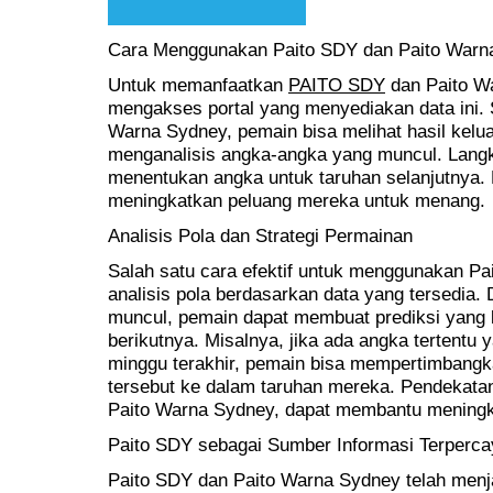
Cara Menggunakan Paito SDY dan Paito Warn
Untuk memanfaatkan
PAITO SDY
dan Paito W
mengakses portal yang menyediakan data ini.
Warna Sydney, pemain bisa melihat hasil kelu
menganalisis angka-angka yang muncul. Langk
menentukan angka untuk taruhan selanjutnya. 
meningkatkan peluang mereka untuk menang.
Analisis Pola dan Strategi Permainan
Salah satu cara efektif untuk menggunakan P
analisis pola berdasarkan data yang tersedia.
muncul, pemain dapat membuat prediksi yang l
berikutnya. Misalnya, jika ada angka tertentu
minggu terakhir, pemain bisa mempertimban
tersebut ke dalam taruhan mereka. Pendekatan 
Paito Warna Sydney, dapat membantu mening
Paito SDY sebagai Sumber Informasi Terperca
Paito SDY dan Paito Warna Sydney telah menj