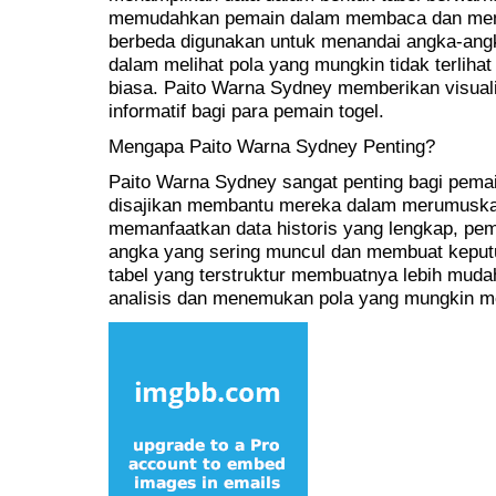
memudahkan pemain dalam membaca dan mema
berbeda digunakan untuk menandai angka-ang
dalam melihat pola yang mungkin tidak terlih
biasa. Paito Warna Sydney memberikan visuali
informatif bagi para pemain togel.
Mengapa Paito Warna Sydney Penting?
Paito Warna Sydney sangat penting bagi pemai
disajikan membantu mereka dalam merumuskan
memanfaatkan data historis yang lengkap, pem
angka yang sering muncul dan membuat keputus
tabel yang terstruktur membuatnya lebih mud
analisis dan menemukan pola yang mungkin m