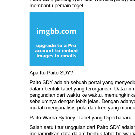
membantu pemain togel.
Apa Itu Paito SDY?
Paito SDY adalah sebuah portal yang menyedi
dalam bentuk tabel yang terorganisir. Data in
pengundian dari waktu ke waktu, memungkinkan
sebelumnya dengan lebih jelas. Dengan adany
mudah menganalisis pola dan tren yang muncu
Paito Warna Sydney: Tabel yang Diperbaharui
Salah satu fitur unggulan dari Paito SDY adal
menampilkan data dalam bentuk tabel berwarna.