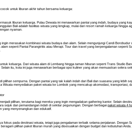
 cocok untuk liburan akhir tahun bersama keluarga:
ta, termasuk liburan keluarga. Pulau Dewata ini menawarkan pantai yang indah, budaya yang ka
nggulan Bali adalah fasilitas wisata yang lengkap, mulai dari resort ramah keluarga hingga a
i dengan nyaman.
g ingin merasakan kombinasi wisata budaya dan alam. Selain mengunjungi Candi Borobudur 
lam seperti Pantai Parangtritis atau Merapi. Tour dan travel yang berpengalaman seperti S
.
k untuk keluarga. Dari wisata alam di Lembang hingga taman hiburan seperti Trans Studio Ba
Selain itu, kota ini juga menawarkan berbagai opsi kuliner yang akan memuaskan selera sel
i pilihan sempurna. Dengan pantai yang tak kalah indah dari Bali dan suasana yang lebih s
lsa Wisata menyediakan paket wisata ke Lombok yang mencakup akomodasi, transportasi, da
ntor
menjadi pilihan, terutama bagi mereka yang ingin mengadakan gathering kantor. Selain destin
dara sejuk dan pemandangan indah di sekitar pegunungan. Dengan berbagai
paket wisata 4 h
man yang menyenangkan dan edukatif.
a fokus pada destinasi wisata, tetapi juga pengalaman terbaik selama perjalanan. Dengan S
ta beragam pilihan paket liburan murah yang disesuaikan dengan budget dan kebutuhan Anda