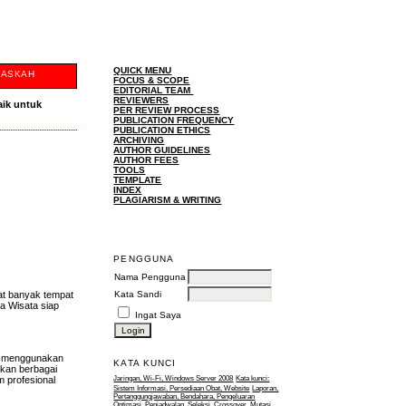
QUICK MENU
NASKAH
FOCUS & SCOPE
EDITORIAL TEAM
REVIEWERS
aik untuk
PER REVIEW PROCESS
PUBLICATION FREQUENCY
PUBLICATION ETHICS
ARCHIVING
AUTHOR GUIDELINES
AUTHOR FEES
TOOLS
TEMPLATE
INDEX
PLAGIARISM & WRITING
PENGGUNA
Nama Pengguna
pat banyak tempat
Kata Sandi
sa Wisata siap
Ingat Saya
u, menggunakan
KATA KUNCI
rkan berbagai
m profesional
Jaringan, Wi-Fi, Windows Server 2008
Kata kunci:
Sistem Informasi, Persediaan Obat, Website
Laporan,
Pertanggungjawaban, Bendahara, Pengeluaran
Optimasi, Penjadwalan, Seleksi, Crossover, Mutasi,