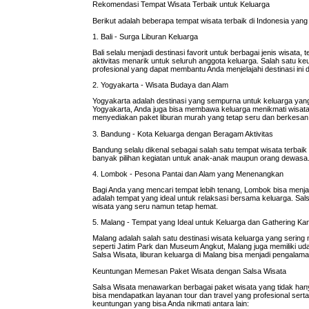
Rekomendasi Tempat Wisata Terbaik untuk Keluarga
Berikut adalah beberapa tempat wisata terbaik di Indonesia yang
1. Bali - Surga Liburan Keluarga
Bali selalu menjadi destinasi favorit untuk berbagai jenis wisa
aktivitas menarik untuk seluruh anggota keluarga. Salah satu keu
profesional yang dapat membantu Anda menjelajahi destinasi in
2. Yogyakarta - Wisata Budaya dan Alam
Yogyakarta adalah destinasi yang sempurna untuk keluarga yan
Yogyakarta, Anda juga bisa membawa keluarga menikmati wisata a
menyediakan paket liburan murah yang tetap seru dan berkesan
3. Bandung - Kota Keluarga dengan Beragam Aktivitas
Bandung selalu dikenal sebagai salah satu tempat wisata terbai
banyak pilihan kegiatan untuk anak-anak maupun orang dewasa. 
4. Lombok - Pesona Pantai dan Alam yang Menenangkan
Bagi Anda yang mencari tempat lebih tenang, Lombok bisa menjad
adalah tempat yang ideal untuk relaksasi bersama keluarga. Sa
wisata yang seru namun tetap hemat.
5. Malang - Tempat yang Ideal untuk Keluarga dan Gathering Ka
Malang adalah salah satu destinasi wisata keluarga yang sering 
seperti Jatim Park dan Museum Angkut, Malang juga memiliki u
Salsa Wisata, liburan keluarga di Malang bisa menjadi pengala
Keuntungan Memesan Paket Wisata dengan Salsa Wisata
Salsa Wisata menawarkan berbagai paket wisata yang tidak hany
bisa mendapatkan layanan tour dan travel yang profesional ser
keuntungan yang bisa Anda nikmati antara lain: