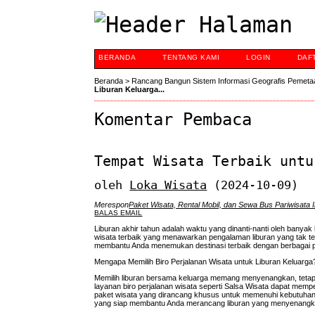
BERANDA
TENTANG KAMI
LOGIN
DAF
Beranda
>
Rancang Bangun Sistem Informasi Geografis Pemeta
Liburan Keluarga...
Komentar Pembaca
Tempat Wisata Terbaik untu
oleh
Loka Wisata
(2024-10-09)
Merespon
Paket Wisata, Rental Mobil, dan Sewa Bus Pariwisata 
BALAS EMAIL
Liburan akhir tahun adalah waktu yang dinanti-nanti oleh banya
wisata terbaik yang menawarkan pengalaman liburan yang tak ter
membantu Anda menemukan destinasi terbaik dengan berbagai 
Mengapa Memilih Biro Perjalanan Wisata untuk Liburan Keluarga
Memilih liburan bersama keluarga memang menyenangkan, tetapi 
layanan biro perjalanan wisata seperti Salsa Wisata dapat me
paket wisata yang dirancang khusus untuk memenuhi kebutuhan li
yang siap membantu Anda merancang liburan yang menyenangk