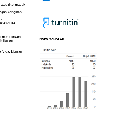
 atau tiket masuk
engan keinginan
p.
buran Anda.
 momen bersama
INDEX SCHOLAR
k liburan
a Anda. Liburan