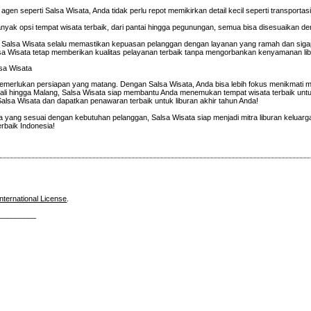
eperti Salsa Wisata, Anda tidak perlu repot memikirkan detail kecil seperti transportasi
nyak opsi tempat wisata terbaik, dari pantai hingga pegunungan, semua bisa disesuaikan d
, Salsa Wisata selalu memastikan kepuasan pelanggan dengan layanan yang ramah dan siga
lsa Wisata tetap memberikan kualitas pelayanan terbaik tanpa mengorbankan kenyamanan li
sa Wisata
emerlukan persiapan yang matang. Dengan Salsa Wisata, Anda bisa lebih fokus menikmati
 Bali hingga Malang, Salsa Wisata siap membantu Anda menemukan tempat wisata terbaik untu
alsa Wisata dan dapatkan penawaran terbaik untuk liburan akhir tahun Anda!
yang sesuai dengan kebutuhan pelanggan, Salsa Wisata siap menjadi mitra liburan keluarg
erbaik Indonesia!
nternational License
.
_________