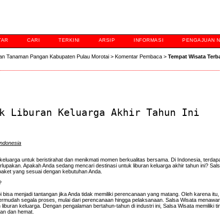
TAR
CARI
TERKINI
ARSIP
INFORMASI
PENGAJUAN 
an Tanaman Pangan Kabupaten Pulau Morotai
>
Komentar Pembaca
>
Tempat Wisata Terb
k Liburan Keluarga Akhir Tahun Ini
Indonesia
k keluarga untuk beristirahat dan menikmati momen berkualitas bersama. Di Indonesia, terda
lupakan. Apakah Anda sedang mencari destinasi untuk liburan keluarga akhir tahun ini? Sal
paket yang sesuai dengan kebutuhan Anda.
?
bisa menjadi tantangan jika Anda tidak memiliki perencanaan yang matang. Oleh karena it
mpermudah segala proses, mulai dari perencanaan hingga pelaksanaan. Salsa Wisata menawa
buran keluarga. Dengan pengalaman bertahun-tahun di industri ini, Salsa Wisata memiliki ti
an dan hemat.