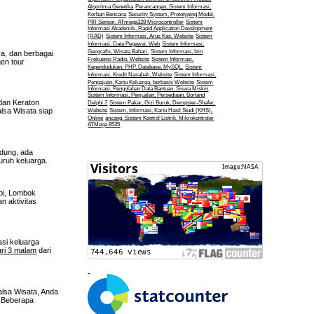
Algoritma Genetika
Perancangan, Sistem Informasi,
Korban Bencana
Security System, Prototyping Model,
PIR Sensor, ATmega328 Microcontroller
Sistem
Informasi Akademik, Rapid Application Development
(RAD)
Sistem Informasi, Arus Kas, Website
Sistem
Informasi, Data Pegawai, Web
Sistem Informasi,
Geografis, Wisata Bahari.
Sistem Informasi, Izin
ya, dan berbagai
Frekuensi Radio, Website
Sistem Informasi,
gen tour
Kependudukan, PHP, Database, MySQL.
Sistem
Informasi, Kredit Nasabah, Website
Sistem Informasi,
Pengajuan, Kartu Keluarga, berbasis Website
Sistem
Informasi, Pengolahan Data Bantuan, Siswa Miskin
Sistem Informasi, Penjualan, Persediaan, Borland
dan Keraton
Delphi 7
Sistem Pakar, Gizi Buruk, Dempster-Shafer,
alsa Wisata siap
Website
Sistem, Informasi, Kartu Hasil Studi (KHS),
Online
ancang, Sistem Kontrol Listrik, Mikrokontroler
ATMega 8535
ndung, ada
uruh keluarga.
epi, Lombok
n aktivitas
asi keluarga
ari 3 malam
dari
alsa Wisata, Anda
. Beberapa