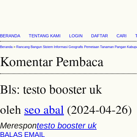
BERANDA
TENTANG KAMI
LOGIN
DAFTAR
CARI
Beranda
>
Rancang Bangun Sistem Informasi Geografis Pemetaan Tanaman Pangan Kabupa
Komentar Pembaca
Bls: testo booster uk
oleh
seo abal
(2024-04-26)
Merespon
testo booster uk
BALAS EMAIL