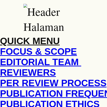
QUICK MENU
FOCUS & SCOPE
EDITORIAL TEAM
REVIEWERS
PER REVIEW PROCESS
PUBLICATION FREQUE
PUBLICATION ETHICS