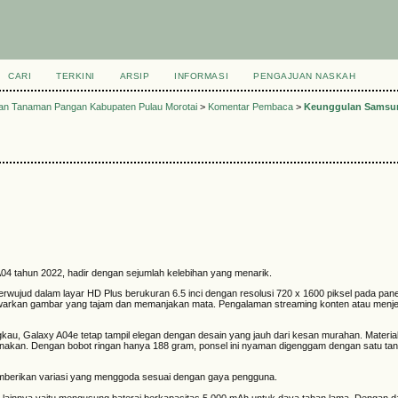
CARI
TERKINI
ARSIP
INFORMASI
PENGAJUAN NASKAH
an Tanaman Pangan Kabupaten Pulau Morotai
>
Komentar Pembaca
>
Keunggulan Samsun
A04 tahun 2022, hadir dengan sejumlah kelebihan yang menarik.
erwujud dalam layar HD Plus berukuran 6.5 inci dengan resolusi 720 x 1600 piksel pada pan
arkan gambar yang tajam dan memanjakan mata. Pengalaman streaming konten atau menjela
kau, Galaxy A04e tetap tampil elegan dengan desain yang jauh dari kesan murahan. Material
kan. Dengan bobot ringan hanya 188 gram, ponsel ini nyaman digenggam dengan satu ta
memberikan variasi yang menggoda sesuai dengan gaya pengguna.
e
lainnya yaitu mengusung baterai berkapasitas 5.000 mAh untuk daya tahan lama. Dengan 