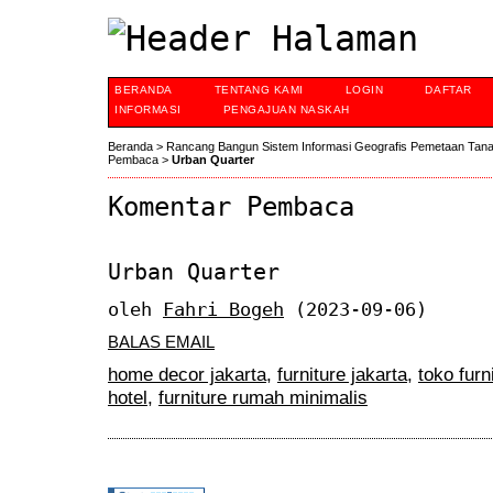
BERANDA
TENTANG KAMI
LOGIN
DAFTAR
INFORMASI
PENGAJUAN NASKAH
Beranda
>
Rancang Bangun Sistem Informasi Geografis Pemetaan Tan
Pembaca
>
Urban Quarter
Komentar Pembaca
Urban Quarter
oleh
Fahri Bogeh
(2023-09-06)
BALAS EMAIL
home decor jakarta
,
furniture jakarta
,
toko furn
hotel
,
furniture rumah minimalis