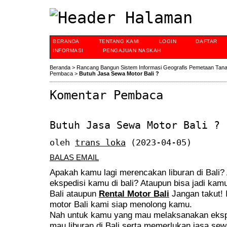
BERANDA
TENTANG KAMI
LOGIN
DAFTAR
INFORMASI
PENGAJUAN NASKAH
Beranda
>
Rancang Bangun Sistem Informasi Geografis Pemetaan Tan
Pembaca
>
Butuh Jasa Sewa Motor Bali ?
Komentar Pembaca
Butuh Jasa Sewa Motor Bali ?
oleh
trans loka
(2023-04-05)
BALAS EMAIL
Apakah kamu lagi merencakan liburan di Bali
ekspedisi kamu di bali? Ataupun bisa jadi ka
Bali ataupun
Rental Motor Bali
Jangan takut! 
motor Bali kami siap menolong kamu.
Nah untuk kamu yang mau melaksanakan eksped
mau liburan di Bali serta memerlukan jasa se