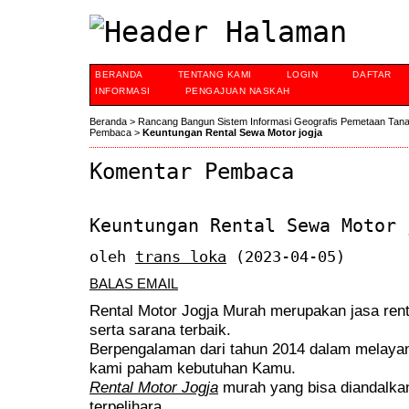
BERANDA
TENTANG KAMI
LOGIN
DAFTAR
INFORMASI
PENGAJUAN NASKAH
Beranda
>
Rancang Bangun Sistem Informasi Geografis Pemetaan Tan
Pembaca
>
Keuntungan Rental Sewa Motor jogja
Komentar Pembaca
Keuntungan Rental Sewa Motor 
oleh
trans loka
(2023-04-05)
BALAS EMAIL
Rental Motor Jogja Murah merupakan jasa rent
serta sarana terbaik.
Berpengalaman dari tahun 2014 dalam melayani
kami paham kebutuhan Kamu.
Rental Motor Jogja
murah yang bisa diandalkan 
terpelihara,