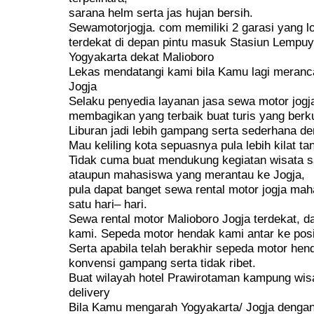
sarana helm serta jas hujan bersih.
Sewamotorjogja. com memiliki 2 garasi yang l
terdekat di depan pintu masuk Stasiun Lempuy
Yogyakarta dekat Malioboro
Lekas mendatangi kami bila Kamu lagi meranc
Jogja
Selaku penyedia layanan jasa sewa motor jogj
membagikan yang terbaik buat turis yang berk
Liburan jadi lebih gampang serta sederhana d
Mau keliling kota sepuasnya pula lebih kilat ta
Tidak cuma buat mendukung kegiatan wisata s
ataupun mahasiswa yang merantau ke Jogja,
pula dapat banget sewa rental motor jogja ma
satu hari– hari.
Sewa rental motor Malioboro Jogja terdekat, 
kami. Sepeda motor hendak kami antar ke pos
Serta apabila telah berakhir sepeda motor he
konvensi gampang serta tidak ribet.
Buat wilayah hotel Prawirotaman kampung wisa
delivery
Bila Kamu mengarah Yogyakarta/ Jogja dengan n