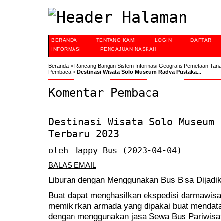
BERANDA
TENTANG KAMI
LOGIN
DAFTAR
INFORMASI
PENGAJUAN NASKAH
Beranda
>
Rancang Bangun Sistem Informasi Geografis Pemetaan Tan
Pembaca
>
Destinasi Wisata Solo Museum Radya Pustaka...
Komentar Pembaca
Destinasi Wisata Solo Museum 
Terbaru 2023
oleh
Happy Bus
(2023-04-04)
BALAS EMAIL
Liburan dengan Menggunakan Bus Bisa Dijadika
Buat dapat menghasilkan ekspedisi darmawisa
memikirkan armada yang dipakai buat mendata
dengan menggunakan jasa
Sewa Bus Pariwisa