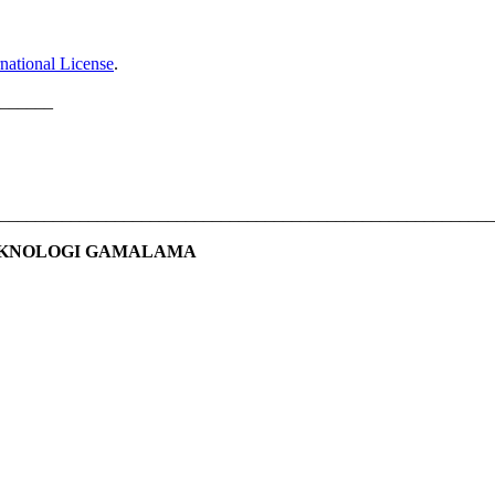
national License
.
______
________________________________________________________
EKNOLOGI GAMALAMA