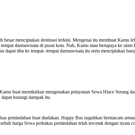
besar menciptakan destinasi terkini. Mengenai itu membuat Kamu leb
tempat darmawisata di pusat kota. Nah, Kamu mau berupaya ke alam B
apat tiba ke tempat- tempat darmawisata itu serta menciptakan banya
ntuk Kamu buat memikirkan mengenakan pelayanan Sewa Hiace Serang da
 dapat kurangi dampak itu.
kas pemindahan buat diadakan. Happy Bus suguhkan bermacam armada
sebab harga Sewa perkakas pemindahan telah tercetak dengan nyata co