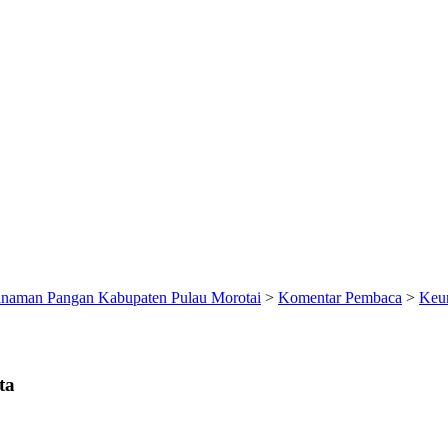
anaman Pangan Kabupaten Pulau Morotai
>
Komentar Pembaca
>
Keun
ta