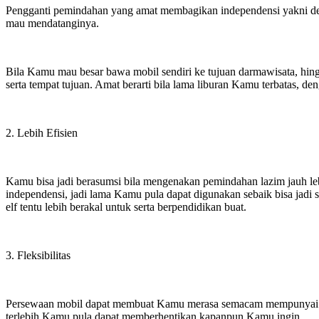
Pengganti pemindahan yang amat membagikan independensi yakni de
mau mendatanginya.
Bila Kamu mau besar bawa mobil sendiri ke tujuan darmawisata, h
serta tempat tujuan. Amat berarti bila lama liburan Kamu terbatas,
2. Lebih Efisien
Kamu bisa jadi berasumsi bila mengenakan pemindahan lazim jauh l
independensi, jadi lama Kamu pula dapat digunakan sebaik bisa jad
elf tentu lebih berakal untuk serta berpendidikan buat.
3. Fleksibilitas
Persewaan mobil dapat membuat Kamu merasa semacam mempunyai perk
terlebih Kamu pula dapat memberhentikan kapanpun Kamu ingin.