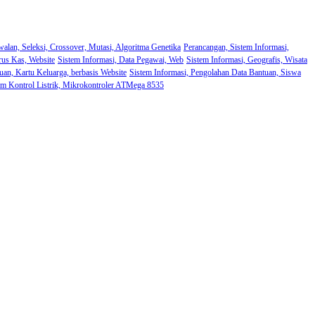
walan, Seleksi, Crossover, Mutasi, Algoritma Genetika
Perancangan, Sistem Informasi,
rus Kas, Website
Sistem Informasi, Data Pegawai, Web
Sistem Informasi, Geografis, Wisata
uan, Kartu Keluarga, berbasis Website
Sistem Informasi, Pengolahan Data Bantuan, Siswa
em Kontrol Listrik, Mikrokontroler ATMega 8535