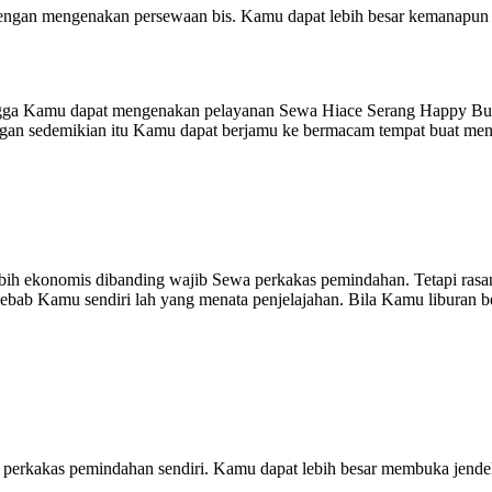
ngan mengenakan persewaan bis. Kamu dapat lebih besar kemanapun t
ingga Kamu dapat mengenakan pelayanan Sewa Hiace Serang Happy Bus 
 dengan sedemikian itu Kamu dapat berjamu ke bermacam tempat buat m
ebih ekonomis dibanding wajib Sewa perkakas pemindahan. Tetapi ra
i sebab Kamu sendiri lah yang menata penjelajahan. Bila Kamu libura
akas pemindahan sendiri. Kamu dapat lebih besar membuka jendela m