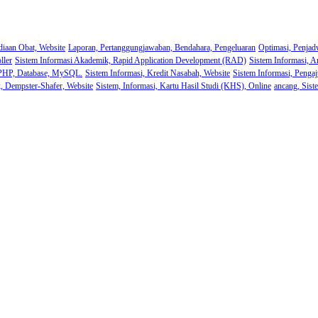
diaan Obat, Website
Laporan, Pertanggungjawaban, Bendahara, Pengeluaran
Optimasi, Penjad
ller
Sistem Informasi Akademik, Rapid Application Development (RAD)
Sistem Informasi, A
 PHP, Database, MySQL.
Sistem Informasi, Kredit Nasabah, Website
Sistem Informasi, Pengaj
k, Dempster-Shafer, Website
Sistem, Informasi, Kartu Hasil Studi (KHS), Online
ancang, Sist