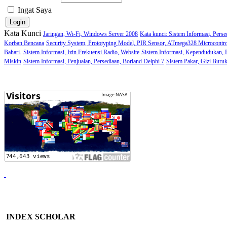
Ingat Saya
Kata Kunci
Jaringan, Wi-Fi, Windows Server 2008
Kata kunci: Sistem Informasi, Perse
Korban Bencana
Security System, Prototyping Model, PIR Sensor, ATmega328 Microcontro
Bahari.
Sistem Informasi, Izin Frekuensi Radio, Website
Sistem Informasi, Kependudukan,
Miskin
Sistem Informasi, Penjualan, Persediaan, Borland Delphi 7
Sistem Pakar, Gizi Buru
INDEX SCHOLAR