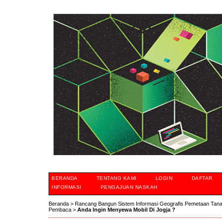
BERANDA
TENTANG KAMI
LOGIN
DAFTAR
INFORMASI
PENGAJUAN NASKAH
Beranda
>
Rancang Bangun Sistem Informasi Geografis Pemetaan Tan
Pembaca
>
Anda Ingin Menyewa Mobil Di Jogja ?