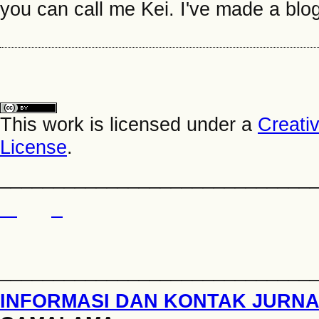
you can call me Kei. I've made a blo
This work is licensed under a
Creati
License
.
_____________________________
_____________________________
INFORMASI DAN KONTAK JURN