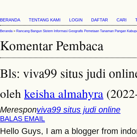
BERANDA
TENTANG KAMI
LOGIN
DAFTAR
CARI
Beranda
>
Rancang Bangun Sistem Informasi Geografis Pemetaan Tanaman Pangan Kabupa
Komentar Pembaca
Bls: viva99 situs judi onlin
oleh
keisha almahyra
(2022
Merespon
viva99 situs judi online
BALAS EMAIL
Hello Guys, I am a blogger from ind