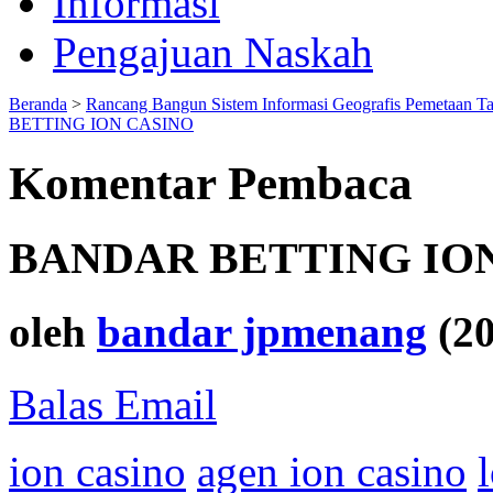
Informasi
Pengajuan Naskah
Beranda
>
Rancang Bangun Sistem Informasi Geografis Pemetaan T
BETTING ION CASINO
Komentar Pembaca
BANDAR BETTING IO
oleh
bandar jpmenang
(20
Balas Email
ion casino
agen ion casino