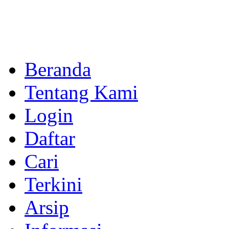
Beranda
Tentang Kami
Login
Daftar
Cari
Terkini
Arsip