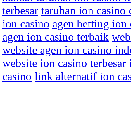
terbesar
taruhan ion casino 
ion casino
agen betting ion
agen ion casino terbaik
webs
website agen ion casino ind
website ion casino terbesar
casino
link alternatif ion ca