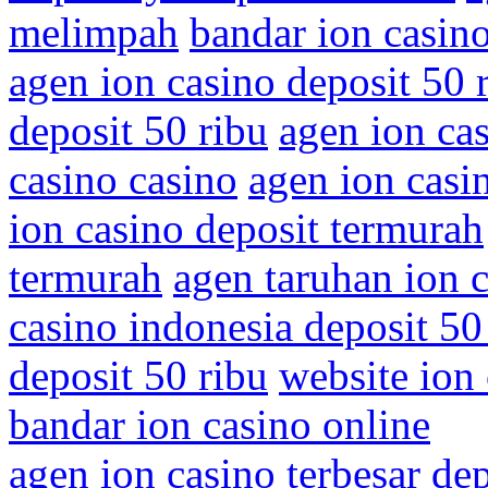
melimpah
bandar ion casino
agen ion casino deposit 50 
deposit 50 ribu
agen ion ca
casino casino
agen ion casi
ion casino deposit termurah
termurah
agen taruhan ion c
casino indonesia deposit 50
deposit 50 ribu
website ion
bandar ion casino online
agen ion casino terbesar dep