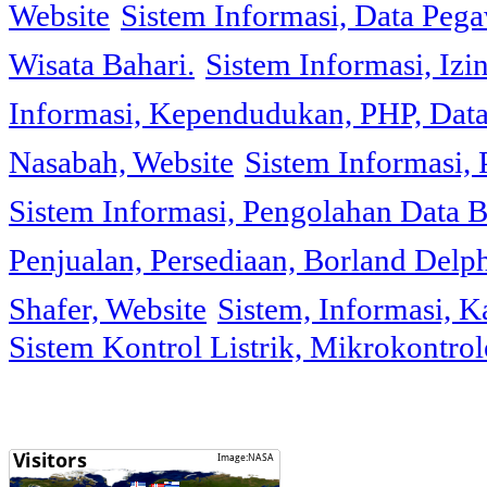
Website
Sistem Informasi, Data Peg
Wisata Bahari.
Sistem Informasi, Izi
Informasi, Kependudukan, PHP, Dat
Nasabah, Website
Sistem Informasi, 
Sistem Informasi, Pengolahan Data 
Penjualan, Persediaan, Borland Delph
Shafer, Website
Sistem, Informasi, K
Sistem Kontrol Listrik, Mikrokontr