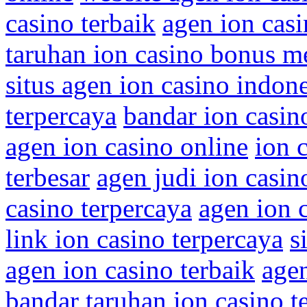
casino terbaik
agen ion casi
taruhan ion casino bonus 
situs agen ion casino indon
terpercaya
bandar ion casin
agen ion casino online
ion 
terbesar
agen judi ion casin
casino terpercaya
agen ion 
link ion casino terpercaya
s
agen ion casino terbaik
agen
bandar taruhan ion casino t