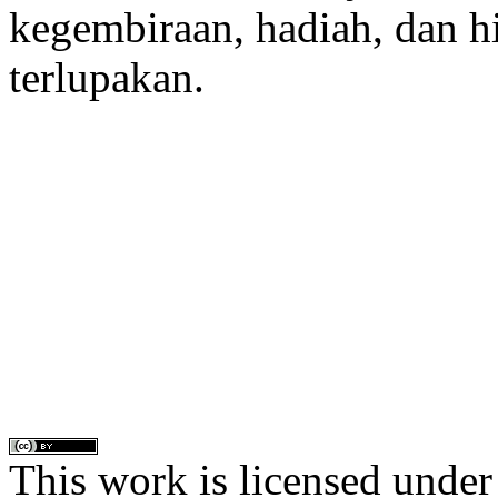
kegembiraan, hadiah, dan hi
terlupakan.
This work is licensed under