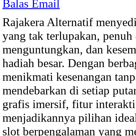
Balas Email
Rajakera Alternatif menyed
yang tak terlupakan, penuh
menguntungkan, dan kese
hadiah besar. Dengan berba
menikmati kesenangan tanp
mendebarkan di setiap puta
grafis imersif, fitur interakt
menjadikannya pilihan ide
slot berpengalaman yang m