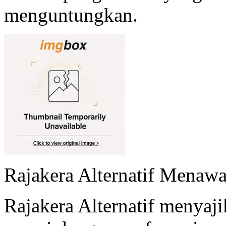
menguntungkan.
Rajakera Alternatif Menaw
Rajakera Alternatif menyaji