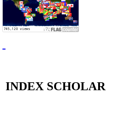
INDEX SCHOLAR