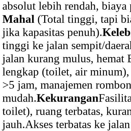
absolut lebih rendah, biaya 
Mahal
(Total tinggi, tapi b
jika kapasitas penuh).
Kele
tinggi ke jalan sempit/daera
jalan kurang mulus, hemat B
lengkap (toilet, air minum)
>5 jam, manajemen rombo
mudah.
Kekurangan
Fasili
toilet), ruang terbatas, kur
jauh.Akses terbatas ke jala