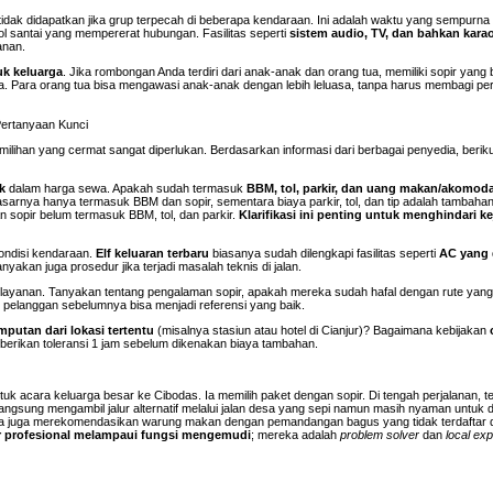
dak didapatkan jika grup terpecah di beberapa kendaraan. Ini adalah waktu yang sempurna
l santai yang mempererat hubungan. Fasilitas seperti
sistem audio, TV, dan bahkan kara
anan.
k keluarga
. Jika rombongan Anda terdiri dari anak-anak dan orang tua, memiliki sopir yang
. Para orang tua bisa mengawasi anak-anak dengan lebih leluasa, tanpa harus membagi pe
Pertanyaan Kunci
ilihan yang cermat sangat diperlukan. Berdasarkan informasi dari berbagai penyedia, beriku
k
dalam harga sewa. Apakah sudah termasuk
BBM, tol, parkir, dan uang makan/akomoda
arnya hanya termasuk BBM dan sopir, sementara biaya parkir, tol, dan tip adalah tambaha
sopir belum termasuk BBM, tol, dan parkir.
Klarifikasi ini penting untuk menghindari ke
kondisi kendaraan.
Elf keluaran terbaru
biasanya sudah dilengkapi fasilitas seperti
AC yang 
anyakan juga prosedur jika terjadi masalah teknis di jalan.
dari layanan. Tanyakan tentang pengalaman sopir, apakah mereka sudah hafal dengan rute yang
 pelanggan sebelumnya bisa menjadi referensi yang baik.
mputan dari lokasi tertentu
(misalnya stasiun atau hotel di Cianjur)? Bagaimana kebijakan
erikan toleransi 1 jam sebelum dikenakan biaya tambahan.
tuk acara keluarga besar ke Cibodas. Ia memilih paket dengan sopir. Di tengah perjalanan, t
gsung mengambil jalur alternatif melalui jalan desa yang sepi namun masih nyaman untuk dil
nya juga merekomendasikan warung makan dengan pemandangan bagus yang tidak terdaftar 
ir profesional melampaui fungsi mengemudi
; mereka adalah
problem solver
dan
local exp
n