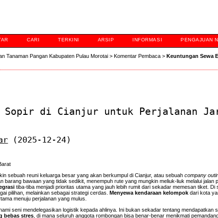
TAR
CARI
TERKINI
ARSIP
INFORMASI
PENGAJUAN 
an Tanaman Pangan Kabupaten Pulau Morotai
>
Komentar Pembaca
>
Keuntungan Sewa E
 Sopir di Cianjur untuk Perjalanan Ja
ar
(2025-12-24)
Barat
n sebuah reuni keluarga besar yang akan berkumpul di Cianjur, atau sebuah
company outi
an barang bawaan yang tidak sedikit, menempuh rute yang mungkin meliuk-liuk melalui jalan
egrasi
tiba-tiba menjadi prioritas utama yang jauh lebih rumit dari sekadar memesan tiket. Di s
i pilihan, melainkan sebagai strategi cerdas.
Menyewa kendaraan kelompok
dari kota y
rtama menuju perjalanan yang mulus.
mi seni mendelegasikan logistik kepada ahlinya. Ini bukan sekadar tentang mendapatkan 
 bebas stres
, di mana seluruh anggota rombongan bisa benar-benar menikmati pemandan