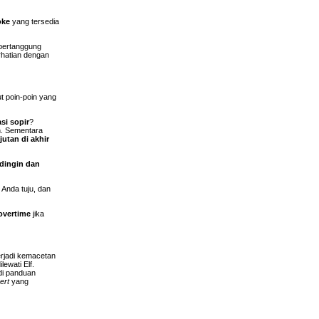
oke
yang tersedia
 bertanggung
rhatian dengan
t poin-poin yang
si sopir
?
n. Sementara
jutan di akhir
dingin dan
 Anda tuju, dan
overtime
jika
erjadi kemacetan
ewati Elf.
di panduan
ert
yang