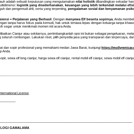
k jauh adalah sebuah keputusan yang mengutamakan
nilai holistik
dibandingkan sekadar harg
ltidimensi:
logistik yang disederhanakan
,
keuangan yang lebih terkendali melalui efis
uh dan pengemudi ahli, serta yang terpenting,
pengalaman sosial dan kenyamanan psik
ensi = Perjalanan yang Berhasil
. Dengan
menyewa Elf beserta sopirnya
, Anda membeli
gan tanpa harus fokus pada kemudi, hak untuk tertawa lepas dengan keluarga tanpa khawat
asih segar untuk menikmati momen inti acara Anda.
libatkan Cianjur atau sekitarnya, pertimbangkanlah opsi ini bukan sebagai pengeluaran, mel
seluruh rombongan. Lakukan riset, pilih penyedia jasa yang transparan dan terpercaya, dan
t dan sopir profesional yang memahami medan Jawa Barat, kunjungi
https://mollyrentcar
up Anda.
opir, sewa elf long cianjur, harga sewa elf cianjur, rental mobil elf cianjur, sewa mobil elf cianj
nternational License
.
_________
__________________________________________________________________________
NOLOGI GAMALAMA