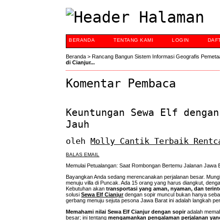
BERANDA
TENTANG KAMI
LOGIN
DAF
Beranda
>
Rancang Bangun Sistem Informasi Geografis Pemeta
di Cianjur...
Komentar Pembaca
Keuntungan Sewa Elf dengan
Jauh
oleh
Molly Cantik Terbaik Rentc
BALAS EMAIL
Memulai Petualangan: Saat Rombongan Bertemu Jalanan Jawa 
Bayangkan Anda sedang merencanakan perjalanan besar. Mungki
menuju villa di Puncak. Ada 15 orang yang harus diangkut, deng
Kebutuhan akan
transportasi yang aman, nyaman, dan terint
solusi
Sewa Elf Cianjur
dengan sopir muncul bukan hanya sebaga
gerbang menuju sejuta pesona Jawa Barat ini adalah langkah pe
Memahami nilai Sewa Elf Cianjur dengan sopir
adalah memaha
besar; ini tentang
mengamankan pengalaman perjalanan yang