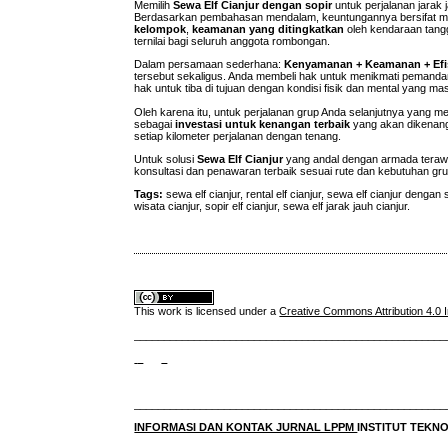
Memilih
Sewa Elf Cianjur dengan sopir
untuk perjalanan jara
Berdasarkan pembahasan mendalam, keuntungannya bersifat mu
kelompok
,
keamanan yang ditingkatkan
oleh kendaraan tangg
ternilai bagi seluruh anggota rombongan.
Dalam persamaan sederhana:
Kenyamanan + Keamanan + Efisi
tersebut sekaligus. Anda membeli hak untuk menikmati pemandan
hak untuk tiba di tujuan dengan kondisi fisik dan mental yang m
Oleh karena itu, untuk perjalanan grup Anda selanjutnya yang me
sebagai
investasi untuk kenangan terbaik
yang akan dikenang 
setiap kilometer perjalanan dengan tenang.
Untuk solusi
Sewa Elf Cianjur
yang andal dengan armada terawa
konsultasi dan penawaran terbaik sesuai rute dan kebutuhan gr
Tags:
sewa elf cianjur, rental elf cianjur, sewa elf cianjur dengan s
wisata cianjur, sopir elf cianjur, sewa elf jarak jauh cianjur.
This work is licensed under a
Creative Commons Attribution 4.0 I
____________________________________________________
____________________________________________________
INFORMASI DAN KONTAK JURNAL LPPM
INSTITUT TEK