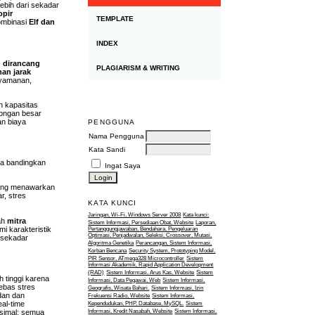
ebih dari sekadar
opir
TEMPLATE
kombinasi
Elf dan
INDEX
g dirancang
PLAGIARISM & WRITING
nan jarak
nyamanan,
 kapasitas
bongan besar
an biaya
PENGGUNA
Nama Pengguna
Kata Sandi
ita bandingkan
Ingat Saya
ng menawarkan
r, stres
KATA KUNCI
Jaringan, Wi-Fi, Windows Server 2008
Kata kunci:
ah
mitra
Sistem Informasi, Persediaan Obat, Website
Laporan,
i karakteristik
Pertanggungjawaban, Bendahara, Pengeluaran
Optimasi, Penjadwalan, Seleksi, Crossover, Mutasi,
u sekadar
Algoritma Genetika
Perancangan, Sistem Informasi,
Korban Bencana
Security System, Prototyping Model,
PIR Sensor, ATmega328 Microcontroller
Sistem
Informasi Akademik, Rapid Application Development
(RAD)
Sistem Informasi, Arus Kas, Website
Sistem
h tinggi karena
Informasi, Data Pegawai, Web
Sistem Informasi,
bebas stres
Geografis, Wisata Bahari.
Sistem Informasi, Izin
dan dan
Frekuensi Radio, Website
Sistem Informasi,
al-time
Kependudukan, PHP, Database, MySQL.
Sistem
ksimal; semua
Informasi, Kredit Nasabah, Website
Sistem Informasi,