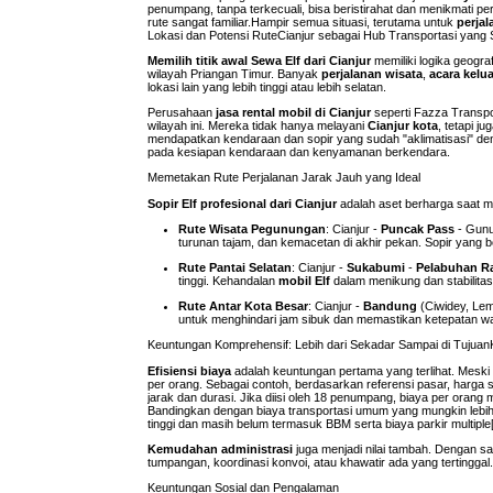
penumpang, tanpa terkecuali, bisa beristirahat dan menikmati per
rute sangat familiar.Hampir semua situasi, terutama untuk
perjal
Lokasi dan Potensi RuteCianjur sebagai Hub Transportasi yang S
Memilih titik awal Sewa Elf dari Cianjur
memiliki logika geogra
wilayah Priangan Timur. Banyak
perjalanan wisata
,
acara kelu
lokasi lain yang lebih tinggi atau lebih selatan.
Perusahaan
jasa rental mobil di Cianjur
seperti Fazza Transpo
wilayah ini. Mereka tidak hanya melayani
Cianjur kota
, tetapi j
mendapatkan kendaraan dan sopir yang sudah "aklimatisasi" d
pada kesiapan kendaraan dan kenyamanan berkendara.
Memetakan Rute Perjalanan Jarak Jauh yang Ideal
Sopir Elf profesional dari Cianjur
adalah aset berharga saat m
Rute Wisata Pegunungan
: Cianjur -
Puncak Pass
- Gunu
turunan tajam, dan kemacetan di akhir pekan. Sopir yang be
Rute Pantai Selatan
: Cianjur -
Sukabumi
-
Pelabuhan R
tinggi. Kehandalan
mobil Elf
dalam menikung dan stabilitasn
Rute Antar Kota Besar
: Cianjur -
Bandung
(Ciwidey, Lem
untuk menghindari jam sibuk dan memastikan ketepatan w
Keuntungan Komprehensif: Lebih dari Sekadar Sampai di TujuanK
Efisiensi biaya
adalah keuntungan pertama yang terlihat. Meski 
per orang. Sebagai contoh, berdasarkan referensi pasar, harga
jarak dan durasi. Jika diisi oleh 18 penumpang, biaya per orang
Bandingkan dengan biaya transportasi umum yang mungkin lebih 
tinggi dan masih belum termasuk BBM serta biaya parkir multiple[
Kemudahan administrasi
juga menjadi nilai tambah. Dengan sa
tumpangan, koordinasi konvoi, atau khawatir ada yang tertingg
Keuntungan Sosial dan Pengalaman