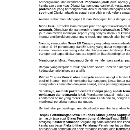
bercengkrama, dan beristirahat.
Perjalanan jarak jauh
, apalagi
kendaraan yang kuat. Dibutuhkan pengetahuan lokal, kesabara
profesional
yang berpengalaman. Artikel ini akan mengajak And
sopir
dari Cianjur adalah investasi yang bijak untuk kebersam
Analisis Kebutuhan: Mengapa Elf, dan Mengapa Harus dengan S
Mobil Isuzu Elf
telah lama menjadi pilar transportasi kelompok d
tangguh
. Dilengkapi dengan
mesin diesel berkapasitas 2.700 
jauh
dan medan menanjak seperti yang banyak ditemui di kawas
mengurangi kelelahan penumpang meski menempuh jalan berkel
Namun, keunggulan
Sewa Elf Cianjur
yang paling terasa adalah 
sekitar 11-16 penumpang, dan
Elf Long
yang dapat mengangkut
karena menawarkan ruang kabin dan bagasi yang lebih lega. Deng
transportasi dapat ditekan secara signifikan jika dibandingkan 
Membongkar Mitos: Mengemudi Sendiri vs. Mempercayakan pada
Banyak yang berpikir, "Untuk apa sewa sopir? Kami bisa menyetir s
kedua skenario ini secara analitis.
Pilihan "Lepas Kunci" atau menyetir sendiri
mungkin terlihat
opsi ini. Namun, opsi ini membebankan tanggung jawab besar pada
menghadapi kemacetan dan jalan sempit, serta pertanggungjaw
Sebaliknya,
memilih paket Sewa Elf Cianjur yang sudah ter
perjalanan dan pemandu lokal
. Mereka menguasai medan, tahu
kendaraan besar yang mereka kendarai. Lebih dari itu, dengan
menikmati perjalanan tanpa gangguan.
Berikut tabel perbandingan mendetail untuk membantu analisis A
Aspek Pertimbangan
Sewa Elf Lepas Kunci (Tanpa Sopir)
Se
termasuk jasa sopir.
Biaya Tersembunyi & Mental
Tinggi (BBM, 
navigasi).
Faktor Keamanan
Bergantung pada keahlian dan kond
kendaraan besar.
Fleksibilitas Perjalanan
Penuh, tapi harus di
berdasarkan pengetahuan sopir terhadap kondisi jalan.
Kenyama