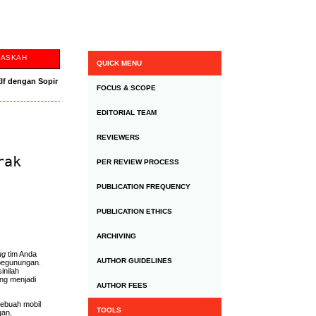
NASKAH
QUICK MENU
lf dengan Sopir
FOCUS & SCOPE
EDITORIAL TEAM
REVIEWERS
rak
PER REVIEW PROCESS
PUBLICATION FREQUENCY
PUBLICATION ETHICS
ARCHIVING
ng
tim Anda
AUTHOR GUIDELINES
 pegunungan.
inilah
ang menjadi
AUTHOR FEES
sebuah mobil
TOOLS
gan,