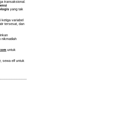
a transaksional.
iensi
ologis
yang tak
 ketiga variabel
ir tersesat, dan
ainkan
 nikmatilah
.com
untuk
ur, sewa elf untuk