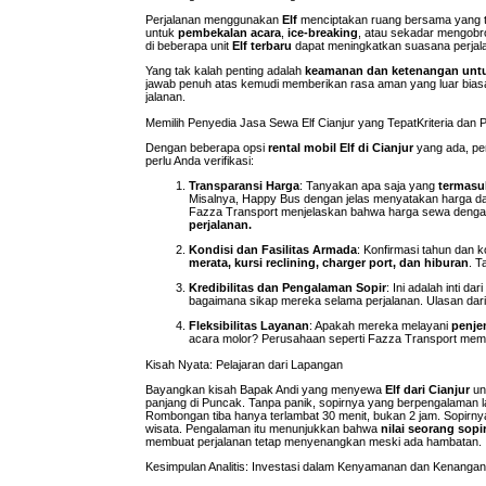
Perjalanan menggunakan
Elf
menciptakan ruang bersama yang ti
untuk
pembekalan acara
,
ice-breaking
, atau sekadar mengobro
di beberapa unit
Elf terbaru
dapat meningkatkan suasana perjal
Yang tak kalah penting adalah
keamanan dan ketenangan untu
jawab penuh atas kemudi memberikan rasa aman yang luar biasa
jalanan.
Memilih Penyedia Jasa Sewa Elf Cianjur yang TepatKriteria dan 
Dengan beberapa opsi
rental mobil Elf di Cianjur
yang ada, pem
perlu Anda verifikasi:
Transparansi Harga
: Tanyakan apa saja yang
termasu
Misalnya, Happy Bus dengan jelas menyatakan harga das
Fazza Transport menjelaskan bahwa harga sewa dengan 
perjalanan.
Kondisi dan Fasilitas Armada
: Konfirmasi tahun dan 
merata, kursi reclining, charger port, dan hiburan
. T
Kredibilitas dan Pengalaman Sopir
: Ini adalah inti 
bagaimana sikap mereka selama perjalanan. Ulasan dari
Fleksibilitas Layanan
: Apakah mereka melayani
penje
acara molor? Perusahaan seperti Fazza Transport memb
Kisah Nyata: Pelajaran dari Lapangan
Bayangkan kisah Bapak Andi yang menyewa
Elf dari Cianjur
un
panjang di Puncak. Tanpa panik, sopirnya yang berpengalaman lan
Rombongan tiba hanya terlambat 30 menit, bukan 2 jam. Sopir
wisata. Pengalaman itu menunjukkan bahwa
nilai seorang sop
membuat perjalanan tetap menyenangkan meski ada hambatan.
Kesimpulan Analitis: Investasi dalam Kenyamanan dan Kenanga