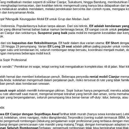
 yang melibatkan medan seperti di sekitar Cianjur, Sukabumi, hingga Bandung, membutuhkan l
n menghadapi kemacetan, dan keahlian teknis mengemudi yang hanya bisa didapatkan dari
s
a melakukan analisis mendalam, melalui pendekatan bercerita dan contoh nyata, mengapa 
aan dan kenyamanan Anda.
opir?Mengulik Keunggulan Mobil Elf untuk Grup dan Medan Jauh
i Indonesia. Popularitasnya bukan tanpa alasan. Dari sisi teknis,
Elf adalah kendaraan yan
cc
yang dikenal hemat bahan bakar namun bertenaga besar, Elf sangat cocok untuk
perjala
an Cianjur dan sekitarnya.
Suspensi yang baik
pada mobil ini menjamin kestabilan dan ke
ok.
dari sisi
kapasitas dan fleksibilitasnya
. Elf hadir dalam dua varian utama:
Elf Short
dengan
 18 hingga 19 penumpang. Varian
Elf Long 19 seat
adalah pilihan paling populer untuk rom
an satu unit kendaraan ini, seluruh rombongan tetap bersatu, koordinasi menjadi mudah, d
dengan menyewa beberapa mobil kecil.
 Sopir Profesional
endiri." Pemikiran ini wajar, tetapi sering kali mengabaikan kompleksitas riil di jalan. Mari k
 lebih hemat dan memberi kebebasan penuh. Beberapa penyedia
rental mobil Cianjur
mema
 Anda: kelelahan mengemudi dalam perjalanan jauh, risiko tersesat di rute yang tidak familia
aban penuh atas kendaraan sewaan.
masuk sopir
adalah memilih ketenangan pikiran. Sopir bukan hanya pengemudi; mereka adal
 rute alternatif saat macet, mengenal tempat istirahat yang bersih dan aman, serta memaham
 sopir yang berpengalaman, seluruh penumpang bisa benar-benar
off-duty
: tidur, bekerja, ata
nda:
wa Elf Cianjur dengan Sopir
Biaya Awal
Terlihat lebih murah (hanya sewa kendaraan).Lebi
tol, kelelahan, stres navigasi, risiko tilang/denda).Terprediksi (sering sudah termasuk BBM, 
isi pengemudi rombongan.Didukung pengalaman sopir profesional yang terbiasa dengan me
imbangi dengan perencanaan rute mandiri yang matang.Tinggi, dengan kemampuan adaptasi re
nan Seluruh Rombongan
Terbatas; pengemudi rombongan tidak bisa beristirahat total.Ma