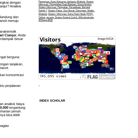
Pengajuan, Kartu Keluarga, berbasis Website
Sistem
ingkat dengan
Informasi, Pengolahan Data Bantuan, Siswa Miskin
njur? Analisis
Sistem Informasi, Penjualan, Persediaan, Borland
Delphi 7
Sistem Pakar, Gizi Buruk, Dempster-Shafer,
Website
Sistem, Informasi, Kartu Hasil Studi (KHS),
n Bandung dan
Online
ancang, Sistem Kontrol Listrik, Mikrokontroler
ransit menuju
ATMega 8535
rakteristik
ri Cianjur
, Anda
berdampak besar
ngat berguna:
engan tanjakan,
 macet.
hkan konsentrasi
ktu perjalanan
INDEX SCHOLAR
an analisis biaya
00.000
tergantung
eharian penuh.
ya bisa lebih
bagian