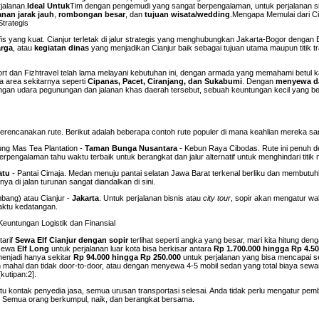
jalanan.
Ideal Untuk
Tim dengan pengemudi yang sangat berpengalaman, untuk perjalanan s
anan jarak jauh
,
rombongan besar
, dan
tujuan wisata/wedding
.Mengapa Memulai dari Cia
trategis
fis yang kuat. Cianjur terletak di jalur strategis yang menghubungkan Jakarta-Bogor denga
arga
, atau
kegiatan dinas
yang menjadikan Cianjur baik sebagai tujuan utama maupun titik t
rt dan Fizhtravel telah lama melayani kebutuhan ini, dengan armada yang memahami betul ka
uga area sekitarnya seperti
Cipanas, Pacet, Ciranjang, dan Sukabumi
. Dengan
menyewa da
engan udara pegunungan dan jalanan khas daerah tersebut, sebuah keuntungan kecil yang 
erencanakan rute. Berikut adalah beberapa contoh rute populer di mana keahlian mereka sa
ng Mas Tea Plantation -
Taman Bunga Nusantara
- Kebun Raya Cibodas. Rute ini penuh d
rpengalaman tahu waktu terbaik untuk berangkat dan jalur alternatif untuk menghindari titik
atu
- Pantai Cimaja. Medan menuju pantai selatan Jawa Barat terkenal berliku dan membutu
ya di jalan turunan sangat diandalkan di sini.
bang) atau Cianjur -
Jakarta
. Untuk perjalanan bisnis atau
city tour
, sopir akan mengatur wa
aktu kedatangan.
euntungan Logistik dan Finansial
tarif
Sewa Elf Cianjur dengan sopir
terlihat seperti angka yang besar, mari kita hitung deng
 sewa
Elf Long
untuk perjalanan luar kota bisa berkisar antara
Rp 1.700.000 hingga Rp 4.5
 menjadi hanya sekitar
Rp 94.000 hingga Rp 250.000
untuk perjalanan yang bisa mencapai s
mahal dan tidak door-to-door, atau dengan menyewa 4-5 mobil sedan yang total biaya sewan
kutipan:2].
tu kontak penyedia jasa, semua urusan transportasi selesai. Anda tidak perlu mengatur pem
al. Semua orang berkumpul, naik, dan berangkat bersama.