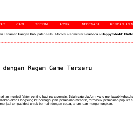
TAR
CARI
TERKINI
ARSIP
INFORMASI
PENGAJUAN 
an Tanaman Pangan Kabupaten Pulau Morotai
>
Komentar Pembaca
>
Happytoto4d: Platf
 dengan Ragam Game Terseru
ainan menjadi faktor penting bagi para pemain. Salah satu platform yang menjawab kebutuha
ediakan akses langsung ke berbagai jenis permainan menarik, termasuk permainan populer s
 ini menjadi tempat ideal untuk bermain dengan cepat, aman, dan menguntungkan.