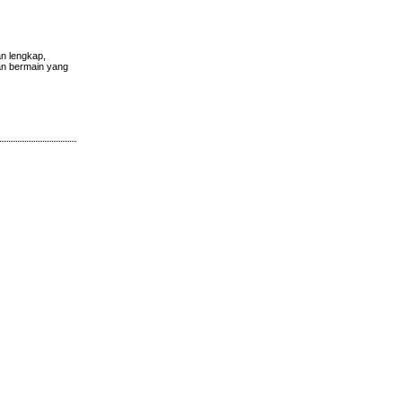
n lengkap,
man bermain yang