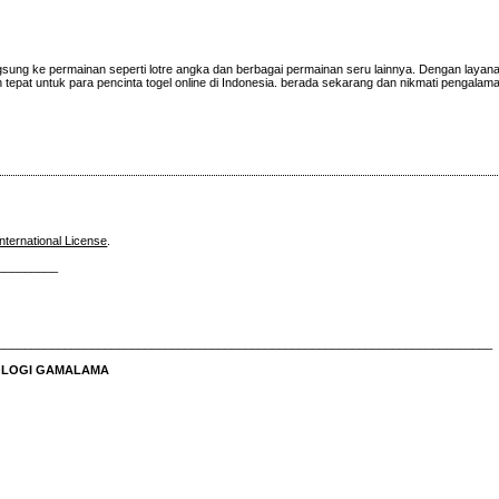
sung ke permainan seperti lotre angka dan berbagai permainan seru lainnya. Dengan layana
n tepat untuk para pencinta togel online di Indonesia. berada sekarang dan nikmati pengala
nternational License
.
_________
__________________________________________________________________________
NOLOGI GAMALAMA