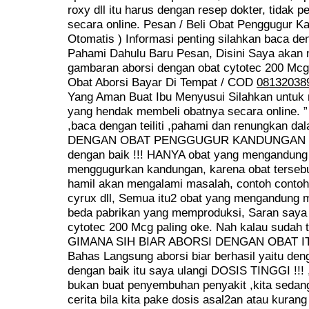
roxy dll itu harus dengan resep dokter, tidak p
secara online. Pesan / Beli Obat Penggugur K
Otomatis ) Informasi penting silahkan baca deng
Pahami Dahulu Baru Pesan, Disini Saya akan
gambaran aborsi dengan obat cytotec 200 Mcg 
Obat Aborsi Bayar Di Tempat / COD
08132038
Yang Aman Buat Ibu Menyusui Silahkan untuk
yang hendak membeli obatnya secara online.
,baca dengan teiliti ,pahami dan renungkan d
DENGAN OBAT PENGGUGUR KANDUNGAN CY
dengan baik !!! HANYA obat yang mengandung 
menggugurkan kandungan, karena obat tersebut
hamil akan mengalami masalah, contoh contoh 
cyrux dll, Semua itu2 obat yang mengandung 
beda pabrikan yang memproduksi, Saran saya
cytotec 200 Mcg paling oke. Nah kalau sudah 
GIMANA SIH BIAR ABORSI DENGAN OBAT I
Bahas Langsung aborsi biar berhasil yaitu den
dengan baik itu saya ulangi DOSIS TINGGI !!!
bukan buat penyembuhan penyakit ,kita sedan
cerita bila kita pake dosis asal2an atau kurang