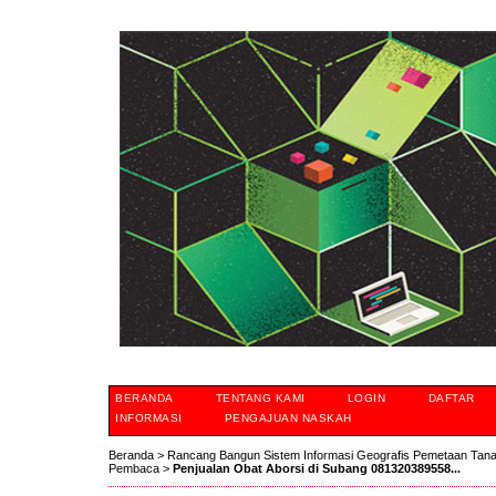
BERANDA
TENTANG KAMI
LOGIN
DAFTAR
INFORMASI
PENGAJUAN NASKAH
Beranda
>
Rancang Bangun Sistem Informasi Geografis Pemetaan Tan
Pembaca
>
Penjualan Obat Aborsi di Subang 081320389558...