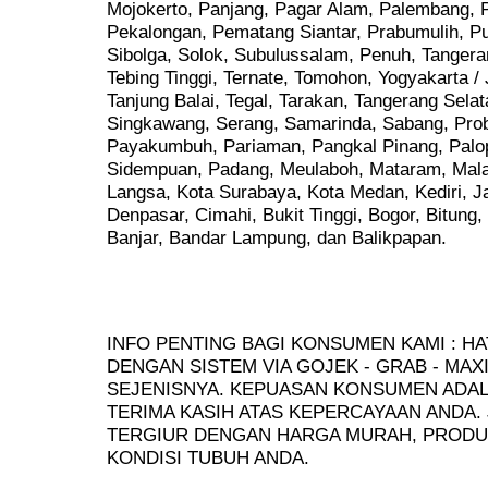
Mojokerto, Panjang, Pagar Alam, Palembang, P
Pekalongan, Pematang Siantar, Prabumulih, Pu
Sibolga, Solok, Subulussalam, Penuh, Tangera
Tebing Tinggi, Ternate, Tomohon, Yogyakarta / 
Tanjung Balai, Tegal, Tarakan, Tangerang Sela
Singkawang, Serang, Samarinda, Sabang, Prob
Payakumbuh, Pariaman, Pangkal Pinang, Palo
Sidempuan, Padang, Meulaboh, Mataram, Mala
Langsa, Kota Surabaya, Kota Medan, Kediri, 
Denpasar, Cimahi, Bukit Tinggi, Bogor, Bitung,
Banjar, Bandar Lampung, dan Balikpapan.
INFO PENTING BAGI KONSUMEN KAMI : HA
DENGAN SISTEM VIA GOJEK - GRAB - MAX
SEJENISNYA. KEPUASAN KONSUMEN ADALA
TERIMA KASIH ATAS KEPERCAYAAN ANDA.
TERGIUR DENGAN HARGA MURAH, PRODU
KONDISI TUBUH ANDA.