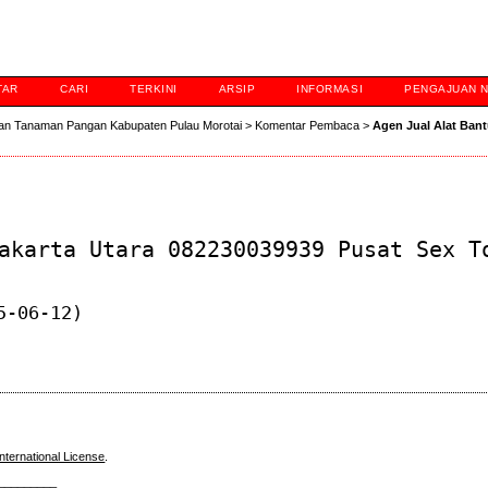
TAR
CARI
TERKINI
ARSIP
INFORMASI
PENGAJUAN 
an Tanaman Pangan Kabupaten Pulau Morotai
>
Komentar Pembaca
>
Agen Jual Alat Bant
akarta Utara 082230039939 Pusat Sex T
5-06-12)
nternational License
.
_________