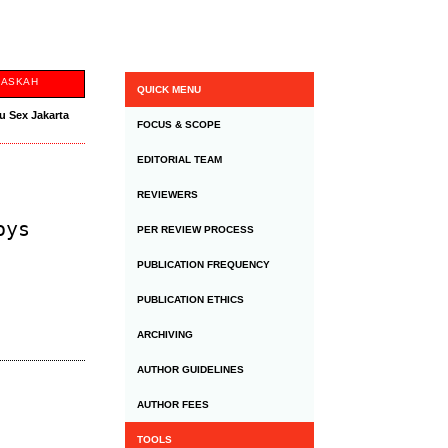
NASKAH
QUICK MENU
u Sex Jakarta
FOCUS & SCOPE
EDITORIAL TEAM
REVIEWERS
oys
PER REVIEW PROCESS
PUBLICATION FREQUENCY
PUBLICATION ETHICS
ARCHIVING
AUTHOR GUIDELINES
AUTHOR FEES
TOOLS