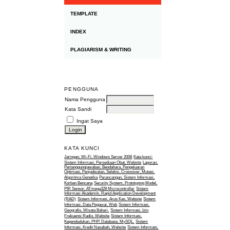
TEMPLATE
INDEX
PLAGIARISM & WRITING
PENGGUNA
Nama Pengguna
Kata Sandi
Ingat Saya
KATA KUNCI
Jaringan, Wi-Fi, Windows Server 2008
Kata kunci:
Sistem Informasi, Persediaan Obat, Website
Laporan,
Pertanggungjawaban, Bendahara, Pengeluaran
Optimasi, Penjadwalan, Seleksi, Crossover, Mutasi,
Algoritma Genetika
Perancangan, Sistem Informasi,
Korban Bencana
Security System, Prototyping Model,
PIR Sensor, ATmega328 Microcontroller
Sistem
Informasi Akademik, Rapid Application Development
(RAD)
Sistem Informasi, Arus Kas, Website
Sistem
Informasi, Data Pegawai, Web
Sistem Informasi,
Geografis, Wisata Bahari.
Sistem Informasi, Izin
Frekuensi Radio, Website
Sistem Informasi,
Kependudukan, PHP, Database, MySQL.
Sistem
Informasi, Kredit Nasabah, Website
Sistem Informasi,