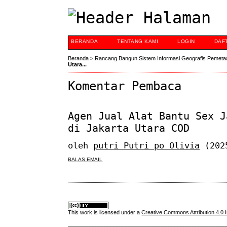
BERANDA
TENTANG KAMI
LOGIN
DAF
Beranda
>
Rancang Bangun Sistem Informasi Geografis Pemeta
Utara...
Komentar Pembaca
Agen Jual Alat Bantu Sex J
di Jakarta Utara COD
oleh
putri Putri po Olivia
(202
BALAS EMAIL
This work is licensed under a
Creative Commons Attribution 4.0 I
____________________________________________________