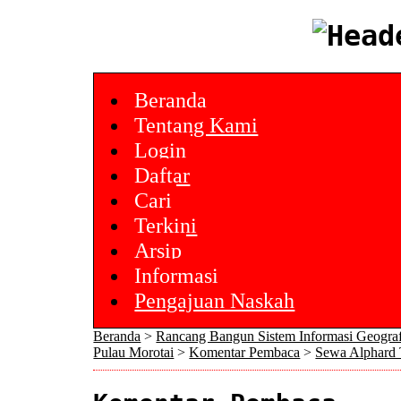
Beranda
Tentang Kami
Login
Daftar
Cari
Terkini
Arsip
Informasi
Pengajuan Naskah
Beranda
>
Rancang Bangun Sistem Informasi Geogra
Pulau Morotai
>
Komentar Pembaca
>
Sewa Alphard 