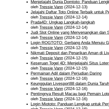
Menjelajahi Dunia Domtoto: Panduan Leng
oleh
Tressie Vann
(2024-12-13)
Jelajahi Daftar Toto Online Terbaik untuk
oleh
Tressie Vann
(2024-12-14)
Prada4D: Ungkap Langkah-langkah
oleh
Tressie Vann
(2024-12-14)
Judi Slot Online yang Menyenangkan dan S
oleh
Tressie Vann
(2024-12-14)
Login ROGTOTO: Gerbang Anda Menuju Ga
oleh
Tressie Vann
(2024-12-15)
Nikmati Deposit dan Penarikan Aman di Li
oleh
Tressie Vann
(2024-12-15)
Keseruan Togel 4D: Menjelajahi Situs Loter
oleh
Tressie Vann
(2024-12-15)
Permainan Adil dalam Perjudian Daring
oleh
Tressie Vann
(2024-12-16)
Keunggulan Livesport88 dalam Dunia Taru
oleh
Tressie Vann
(2024-12-16)
Pentingnya Result Macau bagi Pemain Lot
oleh
Tressie Vann
(2024-12-16)
Login Miototo: Panduan Lengkap untuk Perj