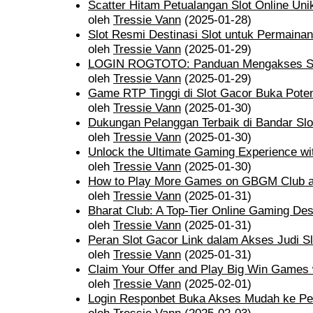
Scatter Hitam Petualangan Slot Online Uni
oleh
Tressie Vann
(2025-01-28)
Slot Resmi Destinasi Slot untuk Permainan
oleh
Tressie Vann
(2025-01-29)
LOGIN ROGTOTO: Panduan Mengakses Sit
oleh
Tressie Vann
(2025-01-29)
Game RTP Tinggi di Slot Gacor Buka Pot
oleh
Tressie Vann
(2025-01-30)
Dukungan Pelanggan Terbaik di Bandar Sl
oleh
Tressie Vann
(2025-01-30)
Unlock the Ultimate Gaming Experience w
oleh
Tressie Vann
(2025-01-30)
How to Play More Games on GBGM Club 
oleh
Tressie Vann
(2025-01-31)
Bharat Club: A Top-Tier Online Gaming Dest
oleh
Tressie Vann
(2025-01-31)
Peran Slot Gacor Link dalam Akses Judi Sl
oleh
Tressie Vann
(2025-01-31)
Claim Your Offer and Play Big Win Games 
oleh
Tressie Vann
(2025-02-01)
Login Responbet Buka Akses Mudah ke Per