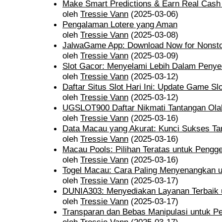
Make Smart Predictions & Earn Real Cash
oleh
Tressie Vann
(2025-03-06)
Pengalaman Lotere yang Aman
oleh
Tressie Vann
(2025-03-08)
JalwaGame App: Download Now for Nonst
oleh
Tressie Vann
(2025-03-09)
Slot Gacor: Menyelami Lebih Dalam Penyed
oleh
Tressie Vann
(2025-03-12)
Daftar Situs Slot Hari Ini: Update Game Sl
oleh
Tressie Vann
(2025-03-12)
UGSLOT900 Daftar Nikmati Tantangan Ol
oleh
Tressie Vann
(2025-03-16)
Data Macau yang Akurat: Kunci Sukses Tar
oleh
Tressie Vann
(2025-03-16)
Macau Pools: Pilihan Teratas untuk Pengg
oleh
Tressie Vann
(2025-03-16)
Togel Macau: Cara Paling Menyenangkan 
oleh
Tressie Vann
(2025-03-17)
DUNIA303: Menyediakan Layanan Terbaik 
oleh
Tressie Vann
(2025-03-17)
Transparan dan Bebas Manipulasi untuk Pe