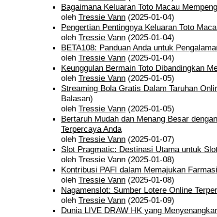
Bagaimana Keluaran Toto Macau Mempengar
oleh
Tressie Vann
(2025-01-04)
Pengertian Pentingnya Keluaran Toto Maca
oleh
Tressie Vann
(2025-01-04)
BETA108: Panduan Anda untuk Pengalaman 
oleh
Tressie Vann
(2025-01-04)
Keunggulan Bermain Toto Dibandingkan Me
oleh
Tressie Vann
(2025-01-05)
Streaming Bola Gratis Dalam Taruhan Onli
Balasan)
oleh
Tressie Vann
(2025-01-05)
Bertaruh Mudah dan Menang Besar dengan
Terpercaya Anda
oleh
Tressie Vann
(2025-01-07)
Slot Pragmatic: Destinasi Utama untuk Slo
oleh
Tressie Vann
(2025-01-08)
Kontribusi PAFI dalam Memajukan Farmas
oleh
Tressie Vann
(2025-01-08)
Nagamenslot: Sumber Lotere Online Terper
oleh
Tressie Vann
(2025-01-09)
Dunia LIVE DRAW HK yang Menyenangka