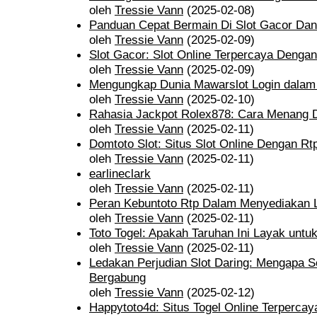
oleh
Tressie Vann
(2025-02-08)
Panduan Cepat Bermain Di Slot Gacor Dan
oleh
Tressie Vann
(2025-02-09)
Slot Gacor: Slot Online Terpercaya Deng
oleh
Tressie Vann
(2025-02-09)
Mengungkap Dunia Mawarslot Login dalam 
oleh
Tressie Vann
(2025-02-10)
Rahasia Jackpot Rolex878: Cara Menang
oleh
Tressie Vann
(2025-02-11)
Domtoto Slot: Situs Slot Online Dengan Rt
oleh
Tressie Vann
(2025-02-11)
earlineclark
oleh
Tressie Vann
(2025-02-11)
Peran Kebuntoto Rtp Dalam Menyediakan L
oleh
Tressie Vann
(2025-02-11)
Toto Togel: Apakah Taruhan Ini Layak untu
oleh
Tressie Vann
(2025-02-11)
Ledakan Perjudian Slot Daring: Mengapa
Bergabung
oleh
Tressie Vann
(2025-02-12)
Happytoto4d: Situs Togel Online Terperca