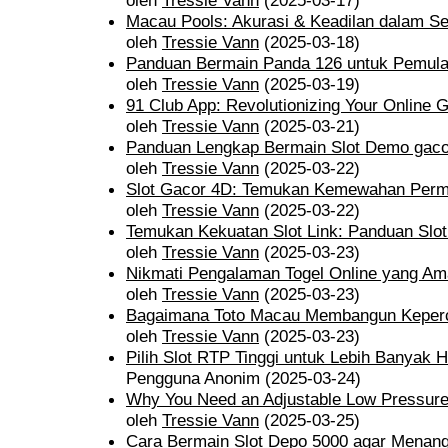
oleh
Tressie Vann
(2025-03-17)
Macau Pools: Akurasi & Keadilan dalam S
oleh
Tressie Vann
(2025-03-18)
Panduan Bermain Panda 126 untuk Pemul
oleh
Tressie Vann
(2025-03-19)
91 Club App: Revolutionizing Your Online
oleh
Tressie Vann
(2025-03-21)
Panduan Lengkap Bermain Slot Demo gaco
oleh
Tressie Vann
(2025-03-22)
Slot Gacor 4D: Temukan Kemewahan Perm
oleh
Tressie Vann
(2025-03-22)
Temukan Kekuatan Slot Link: Panduan Slot
oleh
Tressie Vann
(2025-03-23)
Nikmati Pengalaman Togel Online yang Am
oleh
Tressie Vann
(2025-03-23)
Bagaimana Toto Macau Membangun Keperc
oleh
Tressie Vann
(2025-03-23)
Pilih Slot RTP Tinggi untuk Lebih Banyak 
Pengguna Anonim (2025-03-24)
Why You Need an Adjustable Low Pressure
oleh
Tressie Vann
(2025-03-25)
Cara Bermain Slot Depo 5000 agar Menang