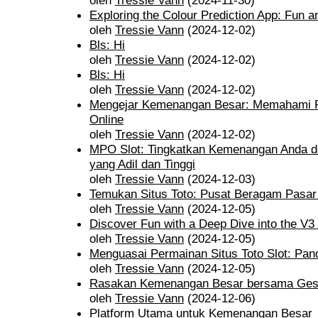
oleh
Tressie Vann
(2024-11-30)
Exploring the Colour Prediction App: Fun 
oleh
Tressie Vann
(2024-12-02)
Bls: Hi
oleh
Tressie Vann
(2024-12-02)
Bls: Hi
oleh
Tressie Vann
(2024-12-02)
Mengejar Kemenangan Besar: Memahami R
Online
oleh
Tressie Vann
(2024-12-02)
MPO Slot: Tingkatkan Kemenangan Anda 
yang Adil dan Tinggi
oleh
Tressie Vann
(2024-12-03)
Temukan Situs Toto: Pusat Beragam Pasar 
oleh
Tressie Vann
(2024-12-05)
Discover Fun with a Deep Dive into the V
oleh
Tressie Vann
(2024-12-05)
Menguasai Permainan Situs Toto Slot: P
oleh
Tressie Vann
(2024-12-05)
Rasakan Kemenangan Besar bersama Ges
oleh
Tressie Vann
(2024-12-06)
Platform Utama untuk Kemenangan Besar