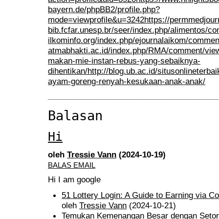
bayern.de/phpBB2/profile.php?
mode=viewprofile&u=3242
https://permmedjou
bib.fcfar.unesp.br/seer/index.php/alimentos/
ilkominfo.org/index.php/ejournalaikom/commen
atmabhakti.ac.id/index.php/RMA/comment/vie
makan-mie-instan-rebus-yang-sebaiknya-
dihentikan/
http://blog.ub.ac.id/situsonlineterb
ayam-goreng-renyah-kesukaan-anak-anak/
Balasan
Hi
oleh
Tressie Vann
(2024-10-19)
BALAS EMAIL
Hi I am google
51 Lottery Login: A Guide to Earning via Co
oleh
Tressie Vann
(2024-10-21)
Temukan Kemenangan Besar dengan Setora