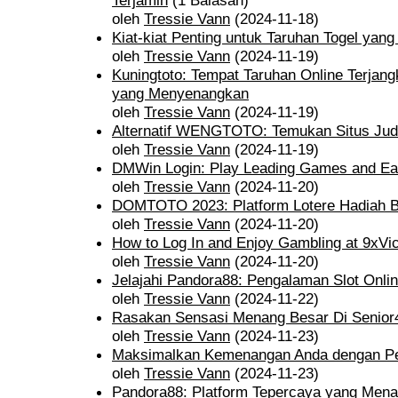
Terjamin
(1 Balasan)
oleh
Tressie Vann
(2024-11-18)
Kiat-kiat Penting untuk Taruhan Togel yan
oleh
Tressie Vann
(2024-11-19)
Kuningtoto: Tempat Taruhan Online Terja
yang Menyenangkan
oleh
Tressie Vann
(2024-11-19)
Alternatif WENGTOTO: Temukan Situs Judi
oleh
Tressie Vann
(2024-11-19)
DMWin Login: Play Leading Games and Ea
oleh
Tressie Vann
(2024-11-20)
DOMTOTO 2023: Platform Lotere Hadiah B
oleh
Tressie Vann
(2024-11-20)
How to Log In and Enjoy Gambling at 9xVic
oleh
Tressie Vann
(2024-11-20)
Jelajahi Pandora88: Pengalaman Slot Onlin
oleh
Tressie Vann
(2024-11-22)
Rasakan Sensasi Menang Besar Di Senior4
oleh
Tressie Vann
(2024-11-23)
Maksimalkan Kemenangan Anda dengan Pe
oleh
Tressie Vann
(2024-11-23)
Pandora88: Platform Tepercaya yang Men