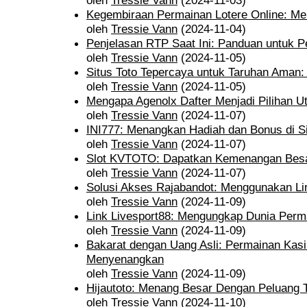
oleh
Tressie Vann
(2024-11-03)
Kegembiraan Permainan Lotere Online: Men
oleh
Tressie Vann
(2024-11-04)
Penjelasan RTP Saat Ini: Panduan untuk P
oleh
Tressie Vann
(2024-11-05)
Situs Toto Tepercaya untuk Taruhan Aman
oleh
Tressie Vann
(2024-11-05)
Mengapa Agenolx Dafter Menjadi Pilihan U
oleh
Tressie Vann
(2024-11-07)
INI777: Menangkan Hadiah dan Bonus di S
oleh
Tressie Vann
(2024-11-07)
Slot KVTOTO: Dapatkan Kemenangan Besar
oleh
Tressie Vann
(2024-11-07)
Solusi Akses Rajabandot: Menggunakan Lin
oleh
Tressie Vann
(2024-11-09)
Link Livesport88: Mengungkap Dunia Permai
oleh
Tressie Vann
(2024-11-09)
Bakarat dengan Uang Asli: Permainan Kas
Menyenangkan
oleh
Tressie Vann
(2024-11-09)
Hijautoto: Menang Besar Dengan Peluang T
oleh
Tressie Vann
(2024-11-10)