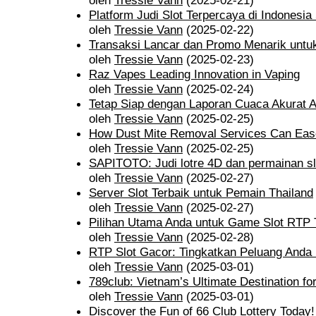
oleh
Tressie Vann
(2025-02-21)
Platform Judi Slot Terpercaya di Indonesia
oleh
Tressie Vann
(2025-02-22)
Transaksi Lancar dan Promo Menarik untu
oleh
Tressie Vann
(2025-02-23)
Raz Vapes Leading Innovation in Vaping
oleh
Tressie Vann
(2025-02-24)
Tetap Siap dengan Laporan Cuaca Akurat 
oleh
Tressie Vann
(2025-02-25)
How Dust Mite Removal Services Can Eas
oleh
Tressie Vann
(2025-02-25)
SAPITOTO: Judi lotre 4D dan permainan slo
oleh
Tressie Vann
(2025-02-27)
Server Slot Terbaik untuk Pemain Thailand
oleh
Tressie Vann
(2025-02-27)
Pilihan Utama Anda untuk Game Slot RTP 
oleh
Tressie Vann
(2025-02-28)
RTP Slot Gacor: Tingkatkan Peluang Anda
oleh
Tressie Vann
(2025-03-01)
789club: Vietnam’s Ultimate Destination f
oleh
Tressie Vann
(2025-03-01)
Discover the Fun of 66 Club Lottery Today!