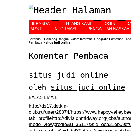
BERANDA
TENTANG KAMI
LOGIN
D
ARSIP
INFORMASI
PENGAJUAN NASKAH
Beranda
>
Rancang Bangun Sistem Informasi Geografis Pemetaan Tan
Pembaca
>
situs judi online
Komentar Pembaca
situs judi online
oleh
situs judi online
(
BALAS EMAIL
http://ds17.detkin-
club.ru/user/28374/
https://www.happyvalleybeer
tab=profile
http://divisionmidway.org/jobs/autho
mode=viewprofile&u=35117&sid=eea31eb09df
action=profile&uid=8920
https://www.nnlightsbo