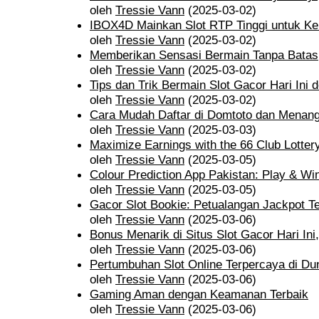
oleh
Tressie Vann
(2025-03-02)
IBOX4D Mainkan Slot RTP Tinggi untuk K
oleh
Tressie Vann
(2025-03-02)
Memberikan Sensasi Bermain Tanpa Batas
oleh
Tressie Vann
(2025-03-02)
Tips dan Trik Bermain Slot Gacor Hari Ini
oleh
Tressie Vann
(2025-03-02)
Cara Mudah Daftar di Domtoto dan Menan
oleh
Tressie Vann
(2025-03-03)
Maximize Earnings with the 66 Club Lotte
oleh
Tressie Vann
(2025-03-05)
Colour Prediction App Pakistan: Play & W
oleh
Tressie Vann
(2025-03-05)
Gacor Slot Bookie: Petualangan Jackpot T
oleh
Tressie Vann
(2025-03-06)
Bonus Menarik di Situs Slot Gacor Hari Ini
oleh
Tressie Vann
(2025-03-06)
Pertumbuhan Slot Online Terpercaya di Dun
oleh
Tressie Vann
(2025-03-06)
Gaming Aman dengan Keamanan Terbaik
oleh
Tressie Vann
(2025-03-06)