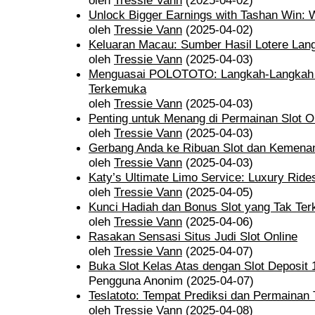
oleh
Tressie Vann
(2025-04-02)
Unlock Bigger Earnings with Tashan Win:
oleh
Tressie Vann
(2025-04-02)
Keluaran Macau: Sumber Hasil Lotere Lan
oleh
Tressie Vann
(2025-04-03)
Menguasai POLOTOTO: Langkah-Langkah U
Terkemuka
oleh
Tressie Vann
(2025-04-03)
Penting untuk Menang di Permainan Slot O
oleh
Tressie Vann
(2025-04-03)
Gerbang Anda ke Ribuan Slot dan Kemena
oleh
Tressie Vann
(2025-04-03)
Katy’s Ultimate Limo Service: Luxury Ride
oleh
Tressie Vann
(2025-04-05)
Kunci Hadiah dan Bonus Slot yang Tak Ter
oleh
Tressie Vann
(2025-04-06)
Rasakan Sensasi Situs Judi Slot Online
oleh
Tressie Vann
(2025-04-07)
Buka Slot Kelas Atas dengan Slot Deposit
Pengguna Anonim (2025-04-07)
Teslatoto: Tempat Prediksi dan Permainan
oleh
Tressie Vann
(2025-04-08)