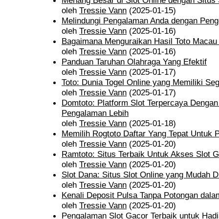
Menang Besar di Slot Online dengan Situs
oleh
Tressie Vann
(2025-01-15)
Melindungi Pengalaman Anda dengan Penge
oleh
Tressie Vann
(2025-01-16)
Bagaimana Menguraikan Hasil Toto Macau
oleh
Tressie Vann
(2025-01-16)
Panduan Taruhan Olahraga Yang Efektif
oleh
Tressie Vann
(2025-01-17)
Toto: Dunia Togel Online yang Memiliki Se
oleh
Tressie Vann
(2025-01-17)
Domtoto: Platform Slot Terpercaya Dengan
Pengalaman Lebih
oleh
Tressie Vann
(2025-01-18)
Memilih Rogtoto Daftar Yang Tepat Untuk
oleh
Tressie Vann
(2025-01-20)
Ramtoto: Situs Terbaik Untuk Akses Slot 
oleh
Tressie Vann
(2025-01-20)
Slot Dana: Situs Slot Online yang Mudah 
oleh
Tressie Vann
(2025-01-20)
Kenali Deposit Pulsa Tanpa Potongan dala
oleh
Tressie Vann
(2025-01-20)
Pengalaman Slot Gacor Terbaik untuk Had