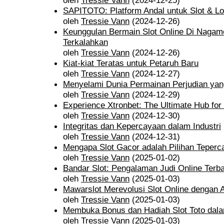
oleh
Tressie Vann
(2024-12-25)
SAPITOTO: Platform Andal untuk Slot & Lo
oleh
Tressie Vann
(2024-12-26)
Keunggulan Bermain Slot Online Di Nagam
Terkalahkan
oleh
Tressie Vann
(2024-12-26)
Kiat-kiat Teratas untuk Petaruh Baru
oleh
Tressie Vann
(2024-12-27)
Menyelami Dunia Permainan Perjudian yan
oleh
Tressie Vann
(2024-12-29)
Experience Xtronbet: The Ultimate Hub for
oleh
Tressie Vann
(2024-12-30)
Integritas dan Kepercayaan dalam Industri
oleh
Tressie Vann
(2024-12-31)
Mengapa Slot Gacor adalah Pilihan Teperca
oleh
Tressie Vann
(2025-01-02)
Bandar Slot: Pengalaman Judi Online Terba
oleh
Tressie Vann
(2025-01-03)
Mawarslot Merevolusi Slot Online dengan A
oleh
Tressie Vann
(2025-01-03)
Membuka Bonus dan Hadiah Slot Toto dala
oleh
Tressie Vann
(2025-01-03)