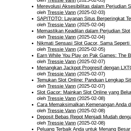
oleh
Tressie Vann
(2025-02-03)
Merevolusi Aksesibilitas dalam Perjudian S
oleh
Tressie Vann
(2025-02-03)
SAPITOTO: Layanan Situs Berperingkat Ter
oleh
Tressie Vann
(2025-02-04)
Memastikan Keadilan dalam Perjudian Slot
oleh
Tressie Vann
(2025-02-04)
Nikmati Sensasi Slot Gacor, Sama Seperti 
oleh
Tressie Vann
(2025-02-05)
Earn While You Play on Pak Games: The B
oleh
Tressie Vann
(2025-02-07)
Menangkan Jackpot Progresif dengan LX
oleh
Tressie Vann
(2025-02-07)
Temukan Slot Online: Panduan Lengkap Si
oleh
Tressie Vann
(2025-02-07)
Slot Gacor: Mainkan Slot Online yang Be
oleh
Tressie Vann
(2025-02-08)
Cara Memaksimalkan Kemenangan Anda de
oleh
Tressie Vann
(2025-02-08)
Deposit Bebas Repot Menjadi Mudah denga
oleh
Tressie Vann
(2025-02-08)
Peluang Terbaik Anda untuk Menang Besar: 