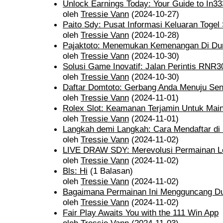
Unlock Earnings Today: Your Guide to In
oleh
Tressie Vann
(2024-10-27)
Paito Sdy: Pusat Informasi Keluaran Togel
oleh
Tressie Vann
(2024-10-28)
Pajaktoto: Menemukan Kemenangan Di Dun
oleh
Tressie Vann
(2024-10-30)
Solusi Game Inovatif: Jalan Perintis RNR3
oleh
Tressie Vann
(2024-10-30)
Daftar Domtoto: Gerbang Anda Menuju Sens
oleh
Tressie Vann
(2024-11-01)
Rolex Slot: Keamanan Terjamin Untuk Main 
oleh
Tressie Vann
(2024-11-01)
Langkah demi Langkah: Cara Mendaftar di 
oleh
Tressie Vann
(2024-11-02)
LIVE DRAW SDY: Merevolusi Permainan Lo
oleh
Tressie Vann
(2024-11-02)
Bls: Hi
(1 Balasan)
oleh
Tressie Vann
(2024-11-02)
Bagaimana Permainan Ini Mengguncang Du
oleh
Tressie Vann
(2024-11-02)
Fair Play Awaits You with the 111 Win App