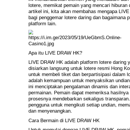
lotere, memikat pemain yang mencari hiburan d
artikel ini, kita akan membahas mengapa LIV
bagi penggemar lotere daring dan bagaimana pl
platform lain.
Apa itu LIVE DRAW HK?
LIVE DRAW HK adalah platform lotere daring
disiarkan langsung untuk lotere resmi Hong K
untuk membeli tiket dan berpartisipasi dalam 
adalah kemampuan untuk menyaksikan undian b
ini menciptakan pengalaman dinamis dan inter
permainan. Pemain dapat memeriksa hasilnya 
prosesnya mendebarkan sekaligus transpar
pengguna untuk mengikuti setiap undian, mema
dan menyenangkan.
Cara Bermain di LIVE DRAW HK
Untuk memulai dengan
LIVE DRAW HK
, pemai