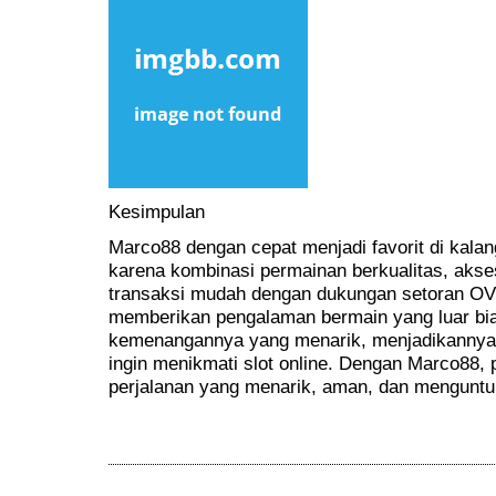
Kesimpulan
Marco88 dengan cepat menjadi favorit di kalan
karena kombinasi permainan berkualitas, aks
transaksi mudah dengan dukungan setoran OVO
memberikan pengalaman bermain yang luar bi
kemenangannya yang menarik, menjadikannya 
ingin menikmati slot online. Dengan Marco88
perjalanan yang menarik, aman, dan menguntun