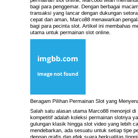
bagi para penggemar. Dengan berbagai macam p
transaksi yang lancar dengan dukungan setor
cepat dan aman, Marco88 menawarkan penga
bagi para pecinta slot. Artikel ini membahas
utama untuk permainan slot online.
Beragam Pilihan Permainan Slot yang Menyen
Salah satu alasan utama Marco88 menonjol di 
kompetitif adalah koleksi permainan slotnya y
gulungan klasik hingga slot video yang lebih ca
mendebarkan, ada sesuatu untuk setiap tipe p
dengan grafis dan efek suara berkualitas tin