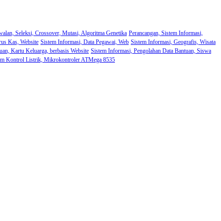
walan, Seleksi, Crossover, Mutasi, Algoritma Genetika
Perancangan, Sistem Informasi,
rus Kas, Website
Sistem Informasi, Data Pegawai, Web
Sistem Informasi, Geografis, Wisata
uan, Kartu Keluarga, berbasis Website
Sistem Informasi, Pengolahan Data Bantuan, Siswa
em Kontrol Listrik, Mikrokontroler ATMega 8535