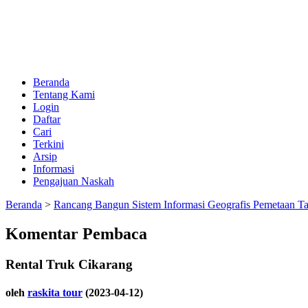
Beranda
Tentang Kami
Login
Daftar
Cari
Terkini
Arsip
Informasi
Pengajuan Naskah
Beranda
>
Rancang Bangun Sistem Informasi Geografis Pemetaan T
Komentar Pembaca
Rental Truk Cikarang
oleh
raskita tour
(2023-04-12)