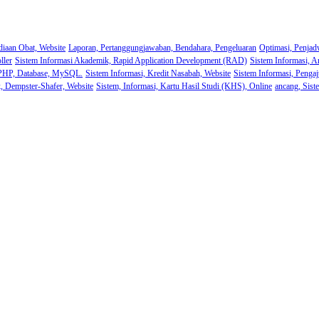
diaan Obat, Website
Laporan, Pertanggungjawaban, Bendahara, Pengeluaran
Optimasi, Penjad
ller
Sistem Informasi Akademik, Rapid Application Development (RAD)
Sistem Informasi, A
 PHP, Database, MySQL.
Sistem Informasi, Kredit Nasabah, Website
Sistem Informasi, Pengaj
k, Dempster-Shafer, Website
Sistem, Informasi, Kartu Hasil Studi (KHS), Online
ancang, Sist