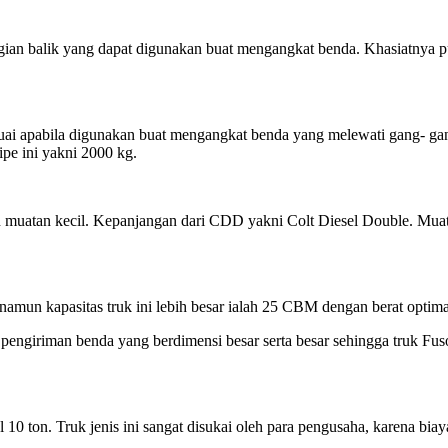
 bagian balik yang dapat digunakan buat mengangkat benda. Khasiatnya p
suai apabila digunakan buat mengangkat benda yang melewati gang- gang 
ipe ini yakni 2000 kg.
gan muatan kecil. Kepanjangan dari CDD yakni Colt Diesel Double. Muat
amun kapasitas truk ini lebih besar ialah 25 CBM dengan berat optima
engiriman benda yang berdimensi besar serta besar sehingga truk Fuso 
10 ton. Truk jenis ini sangat disukai oleh para pengusaha, karena b