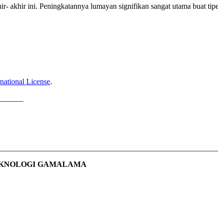
r- akhir ini. Peningkatannya lumayan signifikan sangat utama buat tip
national License
.
______
________________________________________________________
EKNOLOGI GAMALAMA