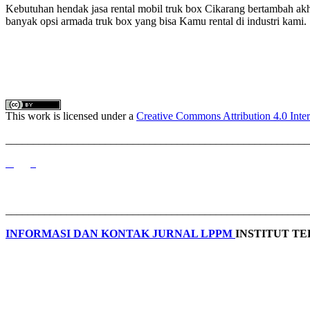
Kebutuhan hendak jasa rental mobil truk box Cikarang bertambah akhi
banyak opsi armada truk box yang bisa Kamu rental di industri kami.
This work is licensed under a
Creative Commons Attribution 4.0 Inter
_______________________________________________________
_______________________________________________________
INFORMASI DAN KONTAK JURNAL LPPM
INSTITUT T