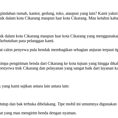
i pindahan rumah, kantor, gedung, toko, ataupun yang lain? Kami yakni
aik dalam kota Cikarang maupun luar kota Cikarang. Mau ketahui kaba
aik dalam kota Cikarang maupun luar kota Cikarang yang menggunakan
i kebutuhan para pelanggan kami.
t calon penyewa pula hendak membagikan sebagian anjuran terpaut tip
mpa pengiriman benda dari Cikarang ke kota tujuan yang hingga dikal
penyewa truk Cikarang dan pelayanan yang sangat baik dari layanan k
yang kami sajikan antara lain antara lain:
 tertutup dan bak terbuka dibelakang. Tipe mobil ini umumnya digunak
uat yang mau mengirim benda dengan nyaman.