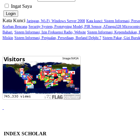
Ingat Saya
Kata Kunci
Jaringan, Wi-Fi, Windows Server 2008
Kata kunci: Sistem Informasi, Perse
Korban Bencana
Security System, Prototyping Model, PIR Sensor, ATmega328 Microcontro
Bahari.
Sistem Informasi, Izin Frekuensi Radio, Website
Sistem Informasi, Kependudukan,
Miskin
Sistem Informasi, Penjualan, Persediaan, Borland Delphi 7
Sistem Pakar, Gizi Buru
INDEX SCHOLAR