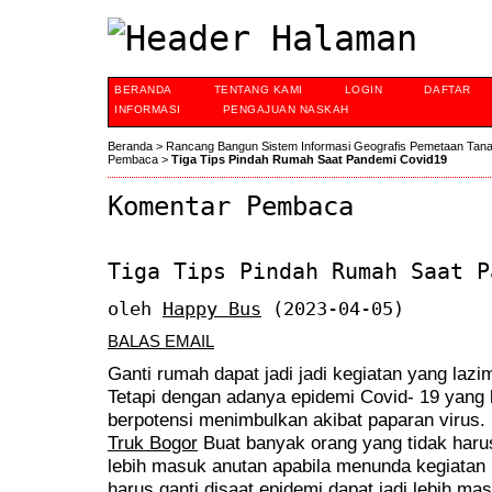
BERANDA
TENTANG KAMI
LOGIN
DAFTAR
INFORMASI
PENGAJUAN NASKAH
Beranda
>
Rancang Bangun Sistem Informasi Geografis Pemetaan Tan
Pembaca
>
Tiga Tips Pindah Rumah Saat Pandemi Covid19
Komentar Pembaca
Tiga Tips Pindah Rumah Saat P
oleh
Happy Bus
(2023-04-05)
BALAS EMAIL
Ganti rumah dapat jadi jadi kegiatan yang laz
Tetapi dengan adanya epidemi Covid- 19 yang la
berpotensi menimbulkan akibat paparan virus
Truk Bogor
Buat banyak orang yang tidak harus 
lebih masuk anutan apabila menunda kegiatan i
harus ganti disaat epidemi dapat jadi lebih m