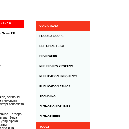
NASKAH
QUICK MENU
a Sewa Elf
FOCUS & SCOPE
EDITORIAL TEAM
REVIEWERS
n
PER REVIEW PROCESS
PUBLICATION FREQUENCY
PUBLICATION ETHICS
ARCHIVING
n, perihal ini
an, golongan
etapi senantiasa
AUTHOR GUIDELINES
emilah. Terdapat
AUTHOR FEES
 dengan Sewa
 yang dipakai
 kamu
TOOLS
serta pula