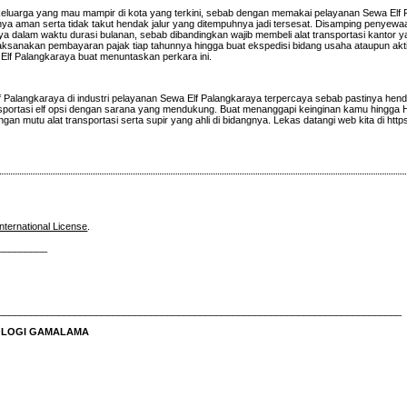
keluarga yang mau mampir di kota yang terkini, sebab dengan memakai pelayanan Sewa Elf
 aman serta tidak takut hendak jalur yang ditempuhnya jadi tersesat. Disamping penyewa
a dalam waktu durasi bulanan, sebab dibandingkan wajib membeli alat transportasi kantor
laksanakan pembayaran pajak tiap tahunnya hingga buat ekspedisi bidang usaha ataupun akti
lf Palangkaraya buat menuntaskan perkara ini.
 Palangkaraya di industri pelayanan Sewa Elf Palangkaraya terpercaya sebab pastinya hen
sportasi elf opsi dengan sarana yang mendukung. Buat menanggapi keinginan kamu hingga
n mutu alat transportasi serta supir yang ahli di bidangnya. Lekas datangi web kita di https
nternational License
.
_________
__________________________________________________________________________
NOLOGI GAMALAMA