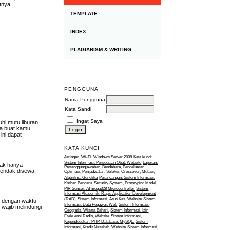
utnya .
TEMPLATE
INDEX
PLAGIARISM & WRITING
PENGGUNA
Nama Pengguna
Kata Sandi
Ingat Saya
hi mutu liburan
ya buat kamu
ini dapat
KATA KUNCI
Jaringan, Wi-Fi, Windows Server 2008
Kata kunci:
Sistem Informasi, Persediaan Obat, Website
Laporan,
dak hanya
Pertanggungjawaban, Bendahara, Pengeluaran
hendak disewa,
Optimasi, Penjadwalan, Seleksi, Crossover, Mutasi,
Algoritma Genetika
Perancangan, Sistem Informasi,
Korban Bencana
Security System, Prototyping Model,
PIR Sensor, ATmega328 Microcontroller
Sistem
Informasi Akademik, Rapid Application Development
(RAD)
Sistem Informasi, Arus Kas, Website
Sistem
 dengan waktu
Informasi, Data Pegawai, Web
Sistem Informasi,
wajib melindungi
Geografis, Wisata Bahari.
Sistem Informasi, Izin
Frekuensi Radio, Website
Sistem Informasi,
Kependudukan, PHP, Database, MySQL.
Sistem
Informasi, Kredit Nasabah, Website
Sistem Informasi,