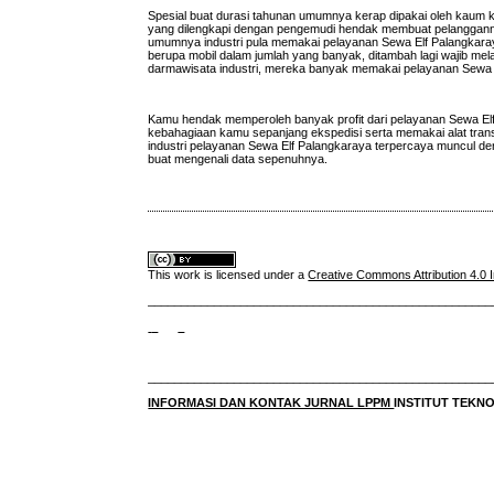
Spesial buat durasi tahunan umumnya kerap dipakai oleh kaum 
yang dilengkapi dengan pengemudi hendak membuat pelanggannya
umumnya industri pula memakai pelayanan Sewa Elf Palangkaray
berupa mobil dalam jumlah yang banyak, ditambah lagi wajib me
darmawisata industri, mereka banyak memakai pelayanan Sewa E
Kamu hendak memperoleh banyak profit dari pelayanan Sewa Elf
kebahagiaan kamu sepanjang ekspedisi serta memakai alat tran
industri pelayanan Sewa Elf Palangkaraya terpercaya muncul denga
buat mengenali data sepenuhnya.
This work is licensed under a
Creative Commons Attribution 4.0 I
____________________________________________________
____________________________________________________
INFORMASI DAN KONTAK JURNAL LPPM
INSTITUT TEK