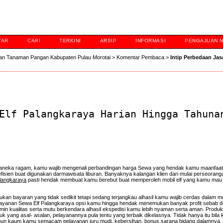
TAR
CARI
TERKINI
ARSIP
INFORMASI
PENGAJUAN 
an Tanaman Pangan Kabupaten Pulau Morotai
>
Komentar Pembaca
>
Intip Perbedaan Jas
Elf Palangkaraya Harian Hingga Tahuna
neka ragam, kamu wajib mengenali perbandingan harga Sewa yang hendak kamu maanfaatka
isien buat digunakan darmawisata liburan. Banyaknya kalangan klien dari mulai perseorang
alangkaraya
pasti hendak membuat kamu berebut buat memperoleh mobil elf yang kamu mau t
kan bayaran yang tidak sedikit tetapi sedang terjangkau alhasil kamu wajib cerdas dalam m
elayanan Sewa Elf Palangkaraya opsi kamu hingga hendak menemukan banyak profit sebab
min kualitas serta mutu berkendara alhasil ekspedisi kamu lebih nyaman serta aman. Produk
k yang asal- asalan, pelayanannya pula tentu yang terbaik dikelasnya. Tidak hanya itu bila
pun kaum kamu semacam pelayanan juru mudi, kebersihan, bonus sarana bidang dalamnya, 