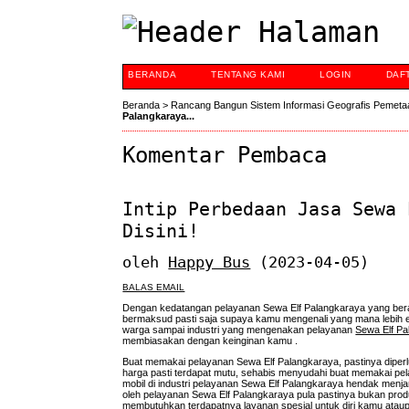
BERANDA
TENTANG KAMI
LOGIN
DAF
Beranda
>
Rancang Bangun Sistem Informasi Geografis Pemeta
Palangkaraya...
Komentar Pembaca
Intip Perbedaan Jasa Sewa 
Disini!
oleh
Happy Bus
(2023-04-05)
BALAS EMAIL
Dengan kedatangan pelayanan Sewa Elf Palangkaraya yang bera
bermaksud pasti saja supaya kamu mengenali yang mana lebih ef
warga sampai industri yang mengenakan pelayanan
Sewa Elf P
membiasakan dengan keinginan kamu .
Buat memakai pelayanan Sewa Elf Palangkaraya, pastinya diperlu
harga pasti terdapat mutu, sehabis menyudahi buat memakai p
mobil di industri pelayanan Sewa Elf Palangkaraya hendak menja
oleh pelayanan Sewa Elf Palangkaraya pula pastinya bukan produ
membutuhkan terdapatnya layanan spesial untuk diri kamu atau