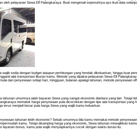
n oleh pelayanan Sewa Elf Palangkaraya. Buat mengenali sepenuhnya ayo ikuti data selanj
la wajib sedia dengan budget ataupun perhitungan yang hendak dikeluarkan, hingga buat penu
gganti alat transportasi liburan kamu. Metode yang dipakai pelayanan Sewa Elf Palangkara
lai dari penyewaan setiap hari, mingguan, bulanan apalagi tahunan, metode penyewaan elf 
 tahunan umumnya ialah bayaran Sewa yang sangat ekonomis diantara yang lain. Tetapi ti
angkaraya mematok harga penyewaan pula dicocokkan dengan tipe alat transportasi yang 
ngga terus menjadi besar pula harga Sewa yang wajib kamu keluarkan.
penyewaan tahunan lebih ekonomis? Sebab umumnya bila kamu memakai metode penyewaan
 mempermudah kamu. Tetapi disamping harga yang ekonomis, Sewa tahunan mewajibkan kamu 
an layanan bonus, kamu pula wajib menyiapkannya cocok dengan waktu durasi itu.