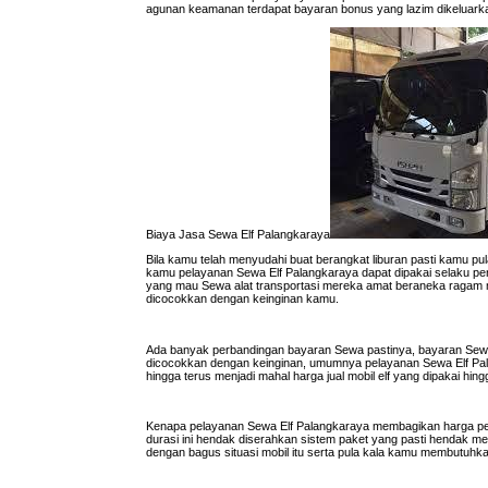
agunan keamanan terdapat bayaran bonus yang lazim dikeluarka
Biaya Jasa Sewa Elf Palangkaraya
Bila kamu telah menyudahi buat berangkat liburan pasti kamu pu
kamu pelayanan Sewa Elf Palangkaraya dapat dipakai selaku pen
yang mau Sewa alat transportasi mereka amat beraneka ragam mu
dicocokkan dengan keinginan kamu.
Ada banyak perbandingan bayaran Sewa pastinya, bayaran Sewa
dicocokkan dengan keinginan, umumnya pelayanan Sewa Elf Pal
hingga terus menjadi mahal harga jual mobil elf yang dipakai hi
Kenapa pelayanan Sewa Elf Palangkaraya membagikan harga 
durasi ini hendak diserahkan sistem paket yang pasti hendak
dengan bagus situasi mobil itu serta pula kala kamu membutuhk