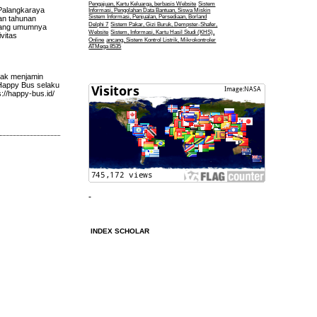
Pengajuan, Kartu Keluarga, berbasis Website
Sistem
 Palangkaraya
Informasi, Pengolahan Data Bantuan, Siswa Miskin
Sistem Informasi, Penjualan, Persediaan, Borland
an tahunan
Delphi 7
Sistem Pakar, Gizi Buruk, Dempster-Shafer,
 yang umumnya
Website
Sistem, Informasi, Kartu Hasil Studi (KHS),
vitas
Online
ancang, Sistem Kontrol Listrik, Mikrokontroler
ATMega 8535
dak menjamin
 Happy Bus selaku
://happy-bus.id/
INDEX SCHOLAR