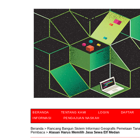
BERANDA
TENTANG KAMI
LOGIN
DAFTAR
INFORMASI
PENGAJUAN NASKAH
Beranda
>
Rancang Bangun Sistem Informasi Geografis Pemetaan Tan
Pembaca
>
Alasan Harus Memilih Jasa Sewa Elf Medan