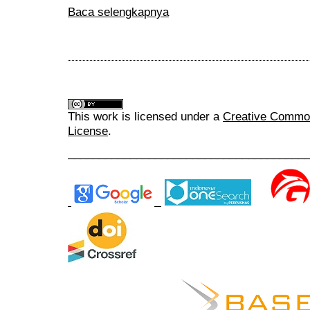
Baca selengkapnya
This work is licensed under a
Creative Commons
License
.
______________________________________