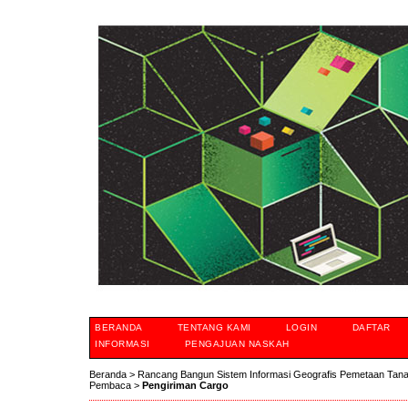
BERANDA
TENTANG KAMI
LOGIN
DAFTAR
INFORMASI
PENGAJUAN NASKAH
Beranda
>
Rancang Bangun Sistem Informasi Geografis Pemetaan Tan
Pembaca
>
Pengiriman Cargo