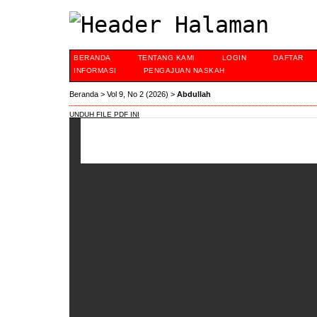
BERANDA
TENTANG KAMI
LOGIN
DAFTAR
INFORMASI
PENGAJUAN NASKAH
Beranda
>
Vol 9, No 2 (2026)
>
Abdullah
UNDUH FILE PDF INI