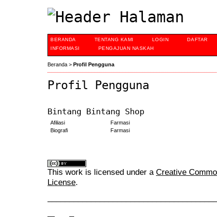
BERANDA
TENTANG KAMI
LOGIN
DAFTAR
INFORMASI
PENGAJUAN NASKAH
Beranda
>
Profil Pengguna
Profil Pengguna
Bintang Bintang Shop
Afiliasi
Farmasi
Biografi
Farmasi
This work is licensed under a
Creative Commons
License
.
______________________________________